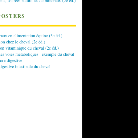
nts, sources naturelles de minéraux (2e éd.)
POSTERS
aux en alimentation équine (3e éd.)
ion chez le cheval (2e éd.)
ion vitaminique du cheval (2e éd.)
es voies métaboliques : exemple du cheval
lore digestive
digestive intestinale du cheval