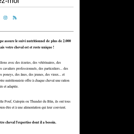
ez-moi
pe assure le suivi nutritionnel de plus de 2.000
is votre cheval est et reste unique !
llons avec des écuries, des vétérinaires, des
s cavaliers professionnels, des particuliers... des
s poneys, des ânes, des jeunes, des vieux... et
otre nutritionniste offre à chaque cheval une ration
ée et adaptée.
elle Pouf, Galopin ou Thunder du Blin, ils ont tous
bien-être et à une alimentation qui leur convient.
tre cheval l'expertise dont il a besoin.