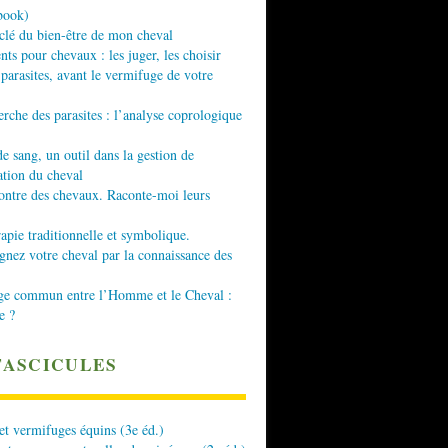
book)
 clé du bien-être de mon cheval
nts pour chevaux : les juger, les choisir
 parasites, avant le vermifuge de votre
erche des parasites : l’analyse coprologique
de sang, un outil dans la gestion de
ation du cheval
ontre des chevaux. Raconte-moi leurs
apie traditionnelle et symbolique.
ez votre cheval par la connaissance des
ge commun entre l’Homme et le Cheval :
e ?
FASCICULES
 et vermifuges équins (3e éd.)