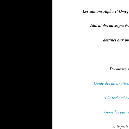
Les éditions Alpha et Omég
éditent des ouvrages é
destinés aux p
Découvrez no
Guide des alternative
A la recherche 
Gérer les paras
et le pet