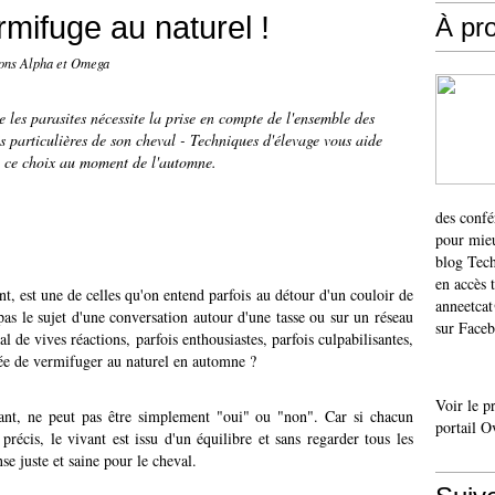
mifuge au naturel !
À pr
ons Alpha et Omega
e les parasites nécessite la prise en compte de l'ensemble des
s particulières de son cheval - Techniques d'élevage vous aide
à ce choix au moment de l'automne.
des confé
pour mieu
blog Tech
en accès 
nt, est une de celles qu'on entend parfois au détour d'un couloir de
anneetca
pas le sujet d'une conversation autour d'une tasse ou sur un réseau
sur Faceb
l de vives réactions, parfois enthousiastes, parfois culpabilisantes,
ée de vermifuger au naturel en automne ?
Voir le p
nt, ne peut pas être simplement "oui" ou "non". Car si chacun
portail O
 précis, le vivant est issu d'un équilibre et sans regarder tous les
e juste et saine pour le cheval.