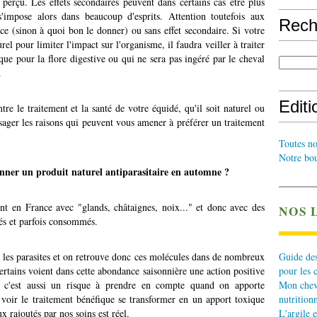
 perçu. Les effets secondaires peuvent dans certains cas être plus
s'impose alors dans beaucoup d'esprits. Attention toutefois aux
Rech
ace (sinon à quoi bon le donner) ou sans effet secondaire. Si votre
rel pour limiter l'impact sur l'organisme, il faudra veiller à traiter
ue pour la flore digestive ou qui ne sera pas ingéré par le cheval
.
Edit
ntre le traitement et la santé de votre équidé, qu'il soit naturel ou
sager les raisons qui peuvent vous amener à préférer un traitement
Toutes no
Notre bou
nner un produit naturel antiparasitaire en automne ?
t en France avec "glands, châtaignes, noix..." et donc avec des
NOS 
dés et parfois consommés.
r les parasites et on retrouve donc ces molécules dans de nombreux
Guide des
certains voient dans cette abondance saisonnière une action positive
pour les 
e, c'est aussi un risque à prendre en compte quand on apporte
Mon cheva
e voir le traitement bénéfique se transformer en un apport toxique
nutritionn
x rajoutés par nos soins est réel.
L'argile e