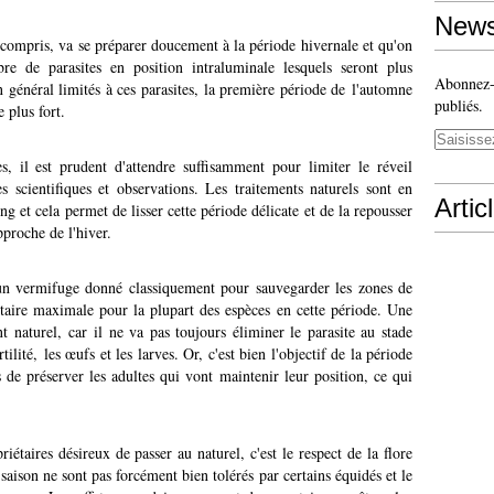
News
s compris, va se préparer doucement à la période hivernale et qu'on
 de parasites en position intraluminale lesquels seront plus
Abonnez-v
n général limités à ces parasites, la première période de l'automne
publiés.
 plus fort.
es, il est prudent d'attendre suffisamment pour limiter le réveil
 scientifiques et observations. Les traitements naturels sont en
Artic
g et cela permet de lisser cette période délicate et de la repousser
pproche de l'hiver.
 un vermifuge donné classiquement pour sauvegarder les zones de
itaire maximale pour la plupart des espèces en cette période. Une
t naturel, car il ne va pas toujours éliminer le parasite au stade
ilité, les œufs et les larves. Or, c'est bien l'objectif de la période
 de préserver les adultes qui vont maintenir leur position, ce qui
étaires désireux de passer au naturel, c'est le respect de la flore
aison ne sont pas forcément bien tolérés par certains équidés et le