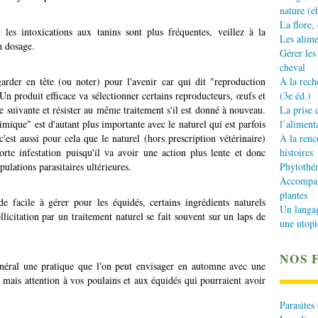
nature (e
La flore,
les intoxications aux tanins sont plus fréquentes, veillez à la
Les alime
n dosage.
Gérer les
cheval
rder en tête (ou noter) pour l'avenir car qui dit "reproduction
À la rech
n produit efficace va sélectionner certains reproducteurs, œufs et
(3e éd.)
e suivante et résister au même traitement s'il est donné à nouveau.
La prise 
imique" est d'autant plus importante avec le naturel qui est parfois
l’aliment
est aussi pour cela que le naturel (hors prescription vétérinaire)
À la renc
te infestation puisqu'il va avoir une action plus lente et donc
histoires
ulations parasitaires ultérieures.
Phytothér
Accompagn
plantes
e facile à gérer pour les équidés, certains ingrédients naturels
Un langa
llicitation par un traitement naturel se fait souvent sur un laps de
une utopi
NOS 
général une pratique que l'on peut envisager en automne avec une
mais attention à vos poulains et aux équidés qui pourraient avoir
Parasites