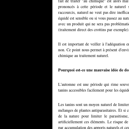
fait de traiter "au chimique" est alors mal
prononcés à cette période et le naturel 
raccourcis, naturel ne veut pas dire ineffic
équidé est sensible ou si vous passez au natu
avec un produit qui ne sera pas problématiq
(traitement direct des crottins par exemple)
Il est important de veiller à l'adéquation e
non. Ce point nous permet à présent d'envi
chimique au traitement naturel.
Pourquoi est-ce une mauvaise idée de do
L'automne est une période qui rime souven
tanins accessibles facilement pour les équi
Les tanins sont un moyen naturel de limite
mélanges de plantes antiparasitaires. Et si 
de la nature pour limiter le parasitism
artificiellement ces éléments. Le risque d
par accumulation des apports naturels et ceu