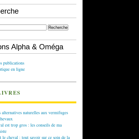
erche
ions Alpha & Oméga
s publications
tique en ligne
LIVRES
 alternatives naturelles aux vermifuges
chevaux
l est trop gros : les conseils de ma
iste
t le cheval : tout savoir sur ce soin de la