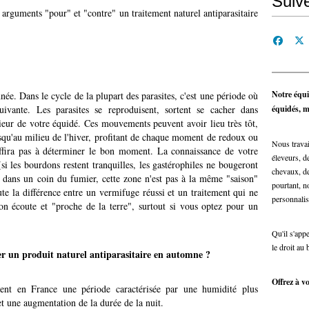
Suiv
arguments "pour" et "contre" un traitement naturel antiparasitaire
Notre équi
ée. Dans le cycle de la plupart des parasites, c'est une période où
ivante. Les parasites se reproduisent, sortent se cacher dans
équidés, ma
rieur de votre équidé. Ces mouvements peuvent avoir lieu très tôt,
usqu'au milieu de l'hiver, profitant de chaque moment de redoux ou
Nous travai
uffira pas à déterminer le bon moment. La connaissance de votre
éleveurs, de
si les bourdons restent tranquilles, les gastérophiles ne bougeront
chevaux, de
 dans un coin du fumier, cette zone n'est pas à la même "saison"
pourtant, n
ute la différence entre un vermifuge réussi et un traitement qui ne
personnalis
on écoute et "proche de la terre", surtout si vous optez pour un
Qu'il s'app
le droit au 
r un produit naturel antiparasitaire en automne ?
Offrez à vo
ment en France une période caractérisée par une humidité plus
et une augmentation de la durée de la nuit.