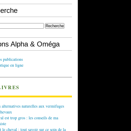
erche
ions Alpha & Oméga
s publications
tique en ligne
LIVRES
 alternatives naturelles aux vermifuges
chevaux
l est trop gros : les conseils de ma
iste
t le cheval : tout savoir sur ce soin de la