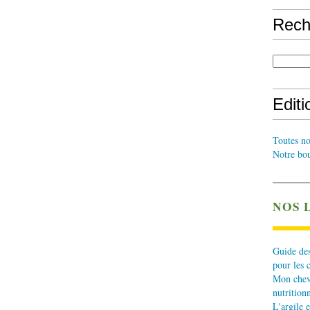
Rech
Edit
Toutes no
Notre bou
NOS 
Guide des
pour les 
Mon cheva
nutritionn
L'argile e