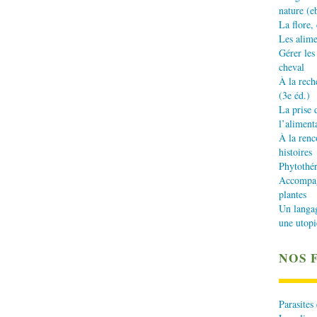
nature (e
La flore,
Les alime
Gérer les
cheval
À la rech
(3e éd.)
La prise 
l’aliment
À la renc
histoires
Phytothér
Accompagn
plantes
Un langa
une utopi
NOS 
Parasites