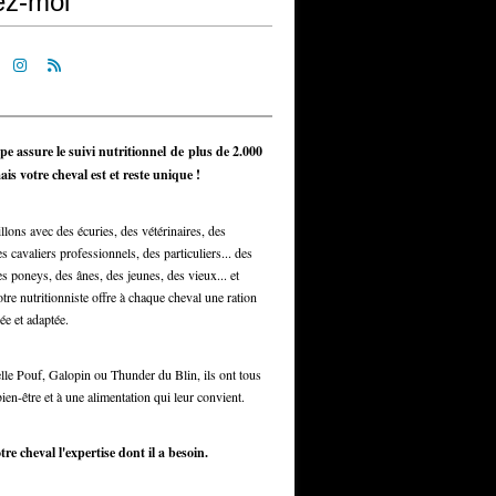
ez-moi
pe assure le suivi nutritionnel de plus de 2.000
is votre cheval est et reste unique !
llons avec des écuries, des vétérinaires, des
s cavaliers professionnels, des particuliers... des
s poneys, des ânes, des jeunes, des vieux... et
otre nutritionniste offre à chaque cheval une ration
ée et adaptée.
elle Pouf, Galopin ou Thunder du Blin, ils ont tous
bien-être et à une alimentation qui leur convient.
tre cheval l'expertise dont il a besoin.