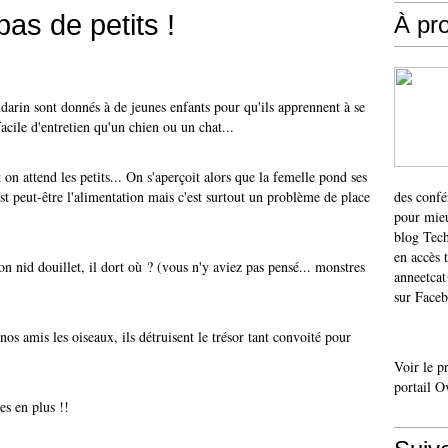
as de petits !
À pr
rin sont donnés à de jeunes enfants pour qu'ils apprennent à se
acile d'entretien qu'un chien ou un chat...
n attend les petits... On s'aperçoit alors que la femelle pond ses
est peut-être l'alimentation mais c'est surtout un problème de place
des confé
pour mieu
blog Tech
en accès 
on nid douillet, il dort où ? (vous n'y aviez pas pensé... monstres
anneetca
sur Faceb
s amis les oiseaux, ils détruisent le trésor tant convoité pour
Voir le p
portail O
es en plus !!