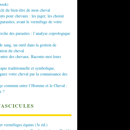
book)
 clé du bien-être de mon cheval
nts pour chevaux : les juger, les choisir
 parasites, avant le vermifuge de votre
erche des parasites : l’analyse coprologique
de sang, un outil dans la gestion de
ation du cheval
ontre des chevaux. Raconte-moi leurs
apie traditionnelle et symbolique.
ez votre cheval par la connaissance des
ge commun entre l’Homme et le Cheval :
e ?
FASCICULES
 et vermifuges équins (3e éd.)