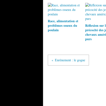
Race, alimentation et
problèmes osseux du
Réflexion sur l
poulain
précocité des 
chevaux améri
purs
Enrènement : le gogue