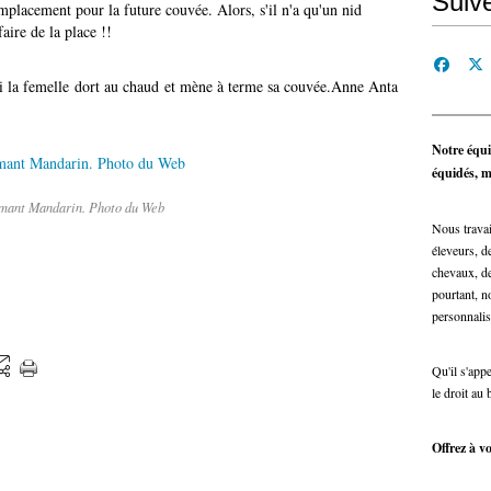
Suiv
emplacement pour la future couvée. Alors, s'il n'a qu'un nid
faire de la place !!
insi la femelle dort au chaud et mène à terme sa couvée.Anne Anta
Notre équi
équidés, ma
mant Mandarin. Photo du Web
Nous travai
éleveurs, de
chevaux, de
pourtant, n
personnalis
Qu'il s'app
le droit au 
Offrez à vo