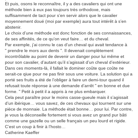
Et puis, osons le reconnaître, il y a des cavaliers qui ont une
méthode bien à eux pas toujours très orthodoxe, mais
suffisamment de tact pour s’en servir alors que le cavalier
moyennement doué (moi par exemple) aura tout intérêt à s’en
abstenir.
Le choix d’une méthode est donc fonction de ses connaissances,
de ses affinités, de ce qu’on veut faire… et du cheval.
Par exemple, j’ai connu le cas d’un cheval qui avait tendance à
" prendre le mors aux dents ". Il devenait complètement
incontrôlable au point de devenir un danger pour lui même et
pour son cavalier, d’autant qu’il s’agissait d’un cheval d’extérieur.
Dans ces moments-là, il fallait le dominer coûte que coûte ne
serait-ce qiue pour ne pas finir sous une voiture. La solution qui a
porté ses fruits a été de l’obliger à faire un demi-tour quand il
refusait toute réponse à une demande d’arrêt " en bonne et due
forme. " Petit à petit il a appris à ne plus embarquer.
Cela peut paraître pour le moins casse-gueule mais il s’agissait
d’un ibérique… vous savez, de ces chevaux qui tournent sur une
pièce de monnaie. La méthode était bonne… pour lui. Par contre,
je vous la déconseille fortement si vous avez un grand pur bâti
comme une gazelle ou un selle français un peu lourd et rigide.
C’est un coup à finir à l’hosto…
Catherine Kaeffer