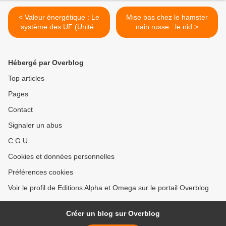
< Valeur énergétique : Le
Mise bas chez le hamster
système des UF (Unités
nain russe : le nid >
Fourragères)
Hébergé par Overblog
Top articles
Pages
Contact
Signaler un abus
C.G.U.
Cookies et données personnelles
Préférences cookies
Voir le profil de Editions Alpha et Omega sur le portail Overblog
Créer un blog sur Overblog