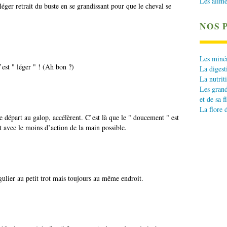
Les alime
léger retrait du buste en se grandissant pour que le cheval se
NOS 
Les minér
’est " léger " ! (Ah bon ?)
La digest
La nutrit
Les grand
et de sa f
La flore 
e départ au galop, accélèrent. C’est là que le " doucement " est
ot avec le moins d’action de la main possible.
ulier au petit trot mais toujours au même endroit.