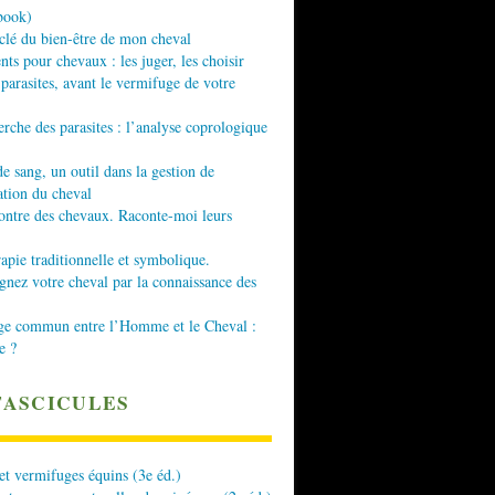
book)
 clé du bien-être de mon cheval
nts pour chevaux : les juger, les choisir
 parasites, avant le vermifuge de votre
erche des parasites : l’analyse coprologique
de sang, un outil dans la gestion de
ation du cheval
ontre des chevaux. Raconte-moi leurs
apie traditionnelle et symbolique.
ez votre cheval par la connaissance des
ge commun entre l’Homme et le Cheval :
e ?
FASCICULES
 et vermifuges équins (3e éd.)