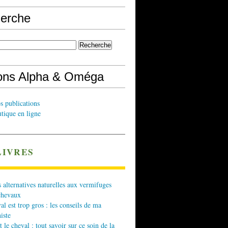
erche
ions Alpha & Oméga
s publications
tique en ligne
LIVRES
 alternatives naturelles aux vermifuges
chevaux
l est trop gros : les conseils de ma
iste
t le cheval : tout savoir sur ce soin de la