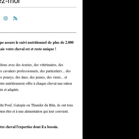
ez-moi
pe assure le suivi nutritionnel de plus de 2.000
is votre cheval est et reste unique !
llons avec des écuries, des vétérinaires, des
s cavaliers professionnels, des particuliers... des
s poneys, des ânes, des jeunes, des vieux... et
otre nutritionniste offre à chaque cheval une ration
ée et adaptée.
elle Pouf, Galopin ou Thunder du Blin, ils ont tous
bien-être et à une alimentation qui leur convient.
tre cheval l'expertise dont il a besoin.