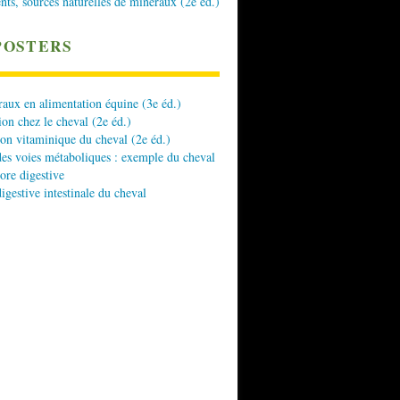
nts, sources naturelles de minéraux (2e éd.)
POSTERS
aux en alimentation équine (3e éd.)
ion chez le cheval (2e éd.)
ion vitaminique du cheval (2e éd.)
es voies métaboliques : exemple du cheval
lore digestive
digestive intestinale du cheval