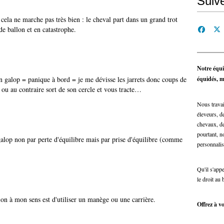
Suiv
 cela ne marche pas très bien : le cheval part dans un grand trot
e ballon et en catastrophe.
Notre équi
n galop = panique à bord = je me dévisse les jarrets donc coups de
équidés, ma
re ou au contraire sort de son cercle et vous tracte…
Nous travai
éleveurs, de
chevaux, de
pourtant, n
 galop non par perte d'équilibre mais par prise d'équilibre (comme
personnalis
Qu'il s'app
le droit au 
on à mon sens est d'utiliser un manège ou une carrière.
Offrez à vo