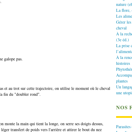
.
nature (e
La flore,
Les alime
Gérer les
cheval
À la rech
(3e éd.)
La prise 
l’aliment
À la renc
ne galope pas.
histoires
Phytothér
Accompagn
plantes
Un langa
as et au trot sur cette trajectoire, on utilise le moment où le cheval
une utopi
la fin du "doubler rond".
NOS 
on monte la main qui tient la longe, on serre ses doigts dessus,
Parasites
léger transfert de poids vers l'arrière et attirer le bout du nez