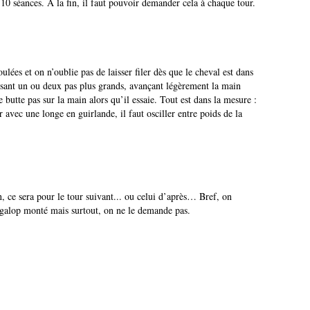
t 10 séances. A la fin, il faut pouvoir demander cela à chaque tour.
lées et on n’oublie pas de laisser filer dès que le cheval est dans
aisant un ou deux pas plus grands, avançant légèrement la main
se butte pas sur la main alors qu’il essaie. Tout est dans la mesure :
er avec une longe en guirlande, il faut osciller entre poids de la
, ce sera pour le tour suivant... ou celui d’après… Bref, on
 galop monté mais surtout, on ne le demande pas.