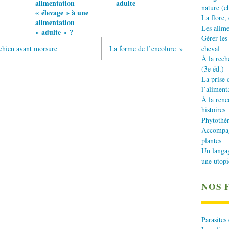
alimentation
adulte
nature (e
« élevage » à une
La flore,
alimentation
Les alime
« adulte » ?
Gérer les
u chien avant morsure
La forme de l’encolure
cheval
À la rech
(3e éd.)
La prise 
l’aliment
À la renc
histoires
Phytothér
Accompagn
plantes
Un langa
une utopi
NOS 
Parasites