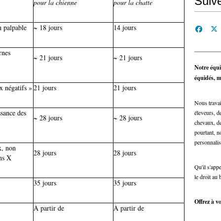
Suiv
pour la chienne
pour la chatte
n palpable
~ 18 jours
14 jours
rnes
~ 21 jours
~ 21 jours
Notre équi
équidés, ma
 négatifs »
21 jours
21 jours
Nous travai
ssance des
éleveurs, de
~ 28 jours
~ 28 jours
chevaux, de
pourtant, n
personnalis
x, non
28 jours
28 jours
ns X
Qu'il s'app
le droit au 
35 jours
35 jours
Offrez à vo
À partir de
À partir de