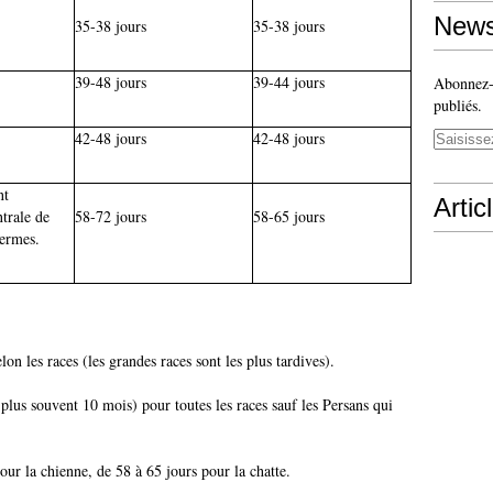
News
35-38 jours
35-38 jours
39-48 jours
39-44 jours
Abonnez-v
publiés.
42-48 jours
42-48 jours
nt
Artic
trale de
58-72 jours
58-65 jours
fermes.
on les races (les grandes races sont les plus tardives).
plus souvent 10 mois) pour toutes les races sauf les Persans qui
our la chienne, de 58 à 65 jours pour la chatte.