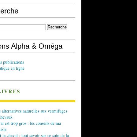
erche
ions Alpha & Oméga
s publications
tique en ligne
LIVRES
 alternatives naturelles aux vermifuges
chevaux
l est trop gros : les conseils de ma
iste
t le cheval : tout savoir sur ce soin de la