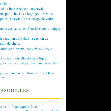
book)
 clé du bien-être de mon cheval
nts pour chevaux : les juger, les choisir
 parasites, avant le vermifuge de votre
erche des parasites : l’analyse coprologique
de sang, un outil dans la gestion de
ation du cheval
ontre des chevaux. Raconte-moi leurs
apie traditionnelle et symbolique.
ez votre cheval par la connaissance des
ge commun entre l’Homme et le Cheval :
e ?
FASCICULES
 et vermifuges équins (3e éd.)