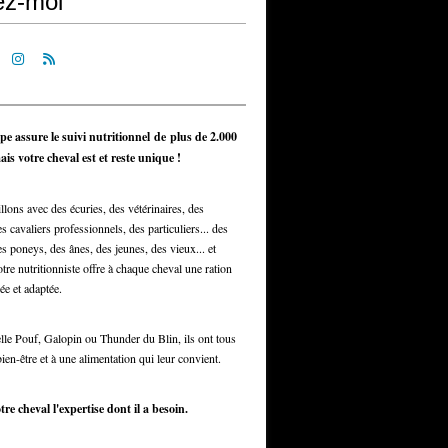
ez-moi
pe assure le suivi nutritionnel de plus de 2.000
is votre cheval est et reste unique !
llons avec des écuries, des vétérinaires, des
s cavaliers professionnels, des particuliers... des
s poneys, des ânes, des jeunes, des vieux... et
otre nutritionniste offre à chaque cheval une ration
ée et adaptée.
elle Pouf, Galopin ou Thunder du Blin, ils ont tous
bien-être et à une alimentation qui leur convient.
tre cheval l'expertise dont il a besoin.