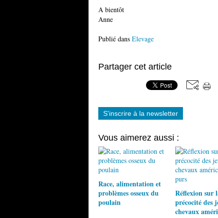
A bientôt
Anne
Publié dans
Elevage
Partager cet article
S'inscrire à la newsletter
Vous aimerez aussi :
Race, alimentation et
problèmes osseux du
Réflexion sur l
poulain
précocité des 
chevaux améri