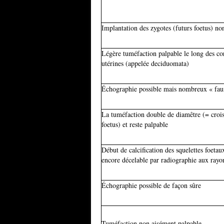
Implantation des zygotes (futurs foetus) no
Légère tuméfaction palpable le long des co
utérines (appelée deciduomata)
Échographie possible mais nombreux « faux
La tuméfaction double de diamêtre (= croi
foetus) et reste palpable
Début de calcification des squelettes foetau
encore décelable par radiographie aux rayo
Échographie possible de façon sûre
Tuméfaction non aisément palpable