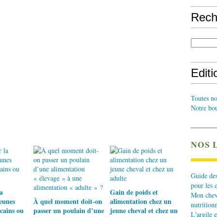
Rech
Edit
Toutes no
Notre bou
NOS 
Guide des
pour les 
a
Gain de poids et
Mon cheva
jeunes
À quel moment doit-on
alimentation chez un
nutritionn
cains ou
passer un poulain d’une
jeune cheval et chez un
L'argile e