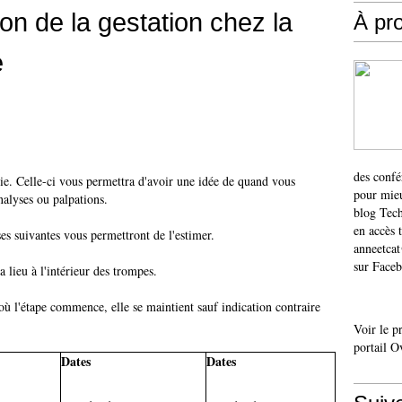
ion de la gestation chez la
À pr
e
des confé
illie. Celle-ci vous permettra d'avoir une idée de quand vous
pour mieu
nalyses ou palpations.
blog Tech
en accès 
ses suivantes vous permettront de l'estimer.
anneetca
sur Faceb
a lieu à l'intérieur des trompes.
ù l'étape commence, elle se maintient sauf indication contraire
Voir le p
portail O
Dates
Dates