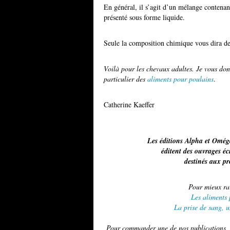
En général, il s’agit d’un mélange contenan
présenté sous forme liquide.
Seule la composition chimique vous dira de q
Voilà pour les chevaux adultes. Je vous do
particulier des
aliments pour poulains
.
Catherine Kaeffer
Les éditions Alpha et Omég
éditent des ouvrages é
destinés aux p
Pour mieux rai
Les aliments 
La prise de sang, u
Pour commander une de nos publications, u