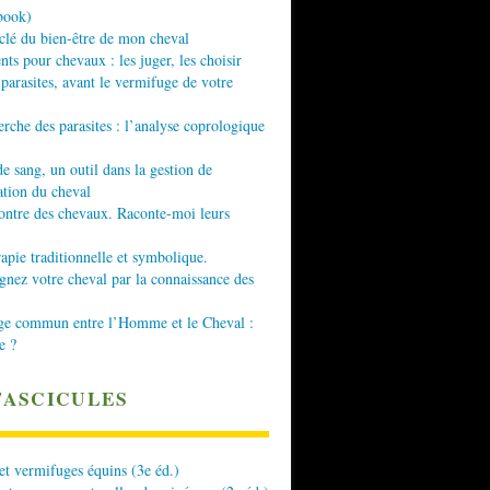
book)
 clé du bien-être de mon cheval
nts pour chevaux : les juger, les choisir
 parasites, avant le vermifuge de votre
erche des parasites : l’analyse coprologique
de sang, un outil dans la gestion de
ation du cheval
ontre des chevaux. Raconte-moi leurs
apie traditionnelle et symbolique.
ez votre cheval par la connaissance des
ge commun entre l’Homme et le Cheval :
e ?
FASCICULES
 et vermifuges équins (3e éd.)