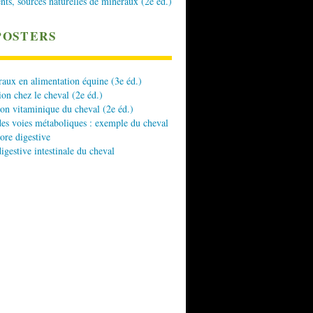
nts, sources naturelles de minéraux (2e éd.)
POSTERS
aux en alimentation équine (3e éd.)
ion chez le cheval (2e éd.)
ion vitaminique du cheval (2e éd.)
es voies métaboliques : exemple du cheval
lore digestive
digestive intestinale du cheval