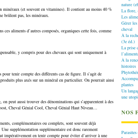
nature (e
n minéraux (et souvent en vitamines). Il contient au moins 40 %
La flore,
ne brûlent pas, les minéraux.
Les alime
Gérer les
cheval
s ces aliments d’autres composés, organiques cette fois, comme
À la rech
(3e éd.)
La prise 
ispensable, y compris pour des chevaux qui sont uniquement à
l’aliment
À la renc
histoires
Phytothér
 pour tenir compte des différents cas de figure. Il s’agit de
Accompagn
oduits plus axés sur un minéral en particulier. On pourrait ainsi
plantes
.
Un langa
une utopi
, on peut aussi trouver des dénominations qui s’apparentent à des
boost, Cheval Génial Cool, Cheval Génial Haut Niveau…
NOS 
 aliments, complémentaires ou complets, sont souvent déjà
 Une supplémentation supplémentaire est donc rarement
Parasites
 faut impérativement en tenir compte pour éviter d’arriver à une