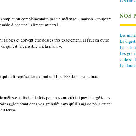
Les alime
NOS 
nt complet ou complémentaire par un mélange « maison » toujours
nsable d’acheter l’aliment minéral.
Les minér
t faibles et doivent être dosées très exactement. Il faut en outre
La digest
e qui est irréalisable « à la main ».
La nutrit
Les grand
et de sa f
La flore 
e qui doit représenter au moins 14 p. 100 de sucres totaux
 mélasse utilisée à la fois pour ses caractéristiques énergétiques,
oir agglomérant dans vos granulés sans qu’il s’agisse pour autant
 du terme.