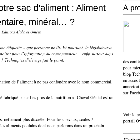
votre sac d’aliment : Aliment
À pr
ntaire, minéral… ?
. Editions Alpha et Oméga
une étiquette… que personne ne lit. Et pourtant, le législateur a
atoires pour l’information du consommateur… enfin surtout dans
! Techniques d'élevage fait le point.
des confé
pour mieu
blog Tech
en accès 
nation de l’aliment à ne pas confondre avec le nom commercial.
anneetca
sur Faceb
é fabriqué par « Les pros de la nutrition ». Cheval Génial est un
Voir le p
, nettement plus discrète. Pour les chevaux, seules 7
portail O
 les aliments poulains dont nous parlerons dans un prochain