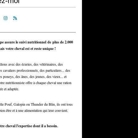
ez-moi
pe assure le suivi nutritionnel de plus de 2.000
is votre cheval est et reste unique !
llons avec des écuries, des vétérinaires, des
s cavaliers professionnels, des particuliers... des
s poneys, des ânes, des jeunes, des vieux... et
otre nutritionniste offre à chaque cheval une ration
ée et adaptée.
elle Pouf, Galopin ou Thunder du Blin, ils ont tous
bien-être et à une alimentation qui leur convient.
tre cheval l'expertise dont il a besoin.