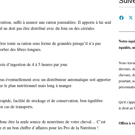
Suiv
ition, suffit à assurer une ration journalière. Il apporte à lui seul
il ne doit pas être distribué avec du foin ou des céréales.
Notre équi
érer toute sa ration sous forme de granulés puisqu’il n’a pas
équidés, ma
rber des fibres longues.
Nous travai
ée d’ingestion de 4 à 5 heures par jour.
éleveurs, de
chevaux, de
epas éventuellement avec un distributeur automatique soit apporter
pourtant, n
r le plan nutritionnel mais long à manger.
personnalis
apide, facilité de stockage et de conservation, bon équilibre
Qu'il s'app
en cas de transports.
le droit au 
onc être la seule source de nourriture de votre cheval… C’est
Offrez à vo
e et un bon chiffre d’affaires pour les Pro de la Nutrition !