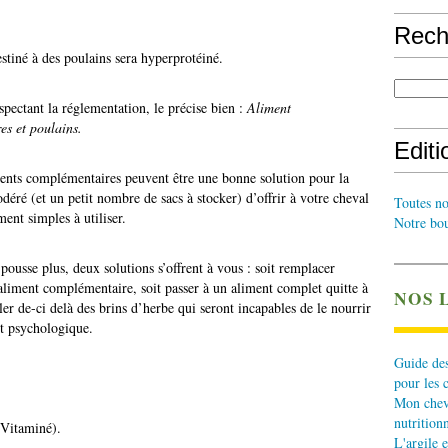
Rech
tiné à des poulains sera hyperprotéiné.
spectant la réglementation, le précise bien :
Aliment
es et poulains.
Edit
iments complémentaires peuvent être une bonne solution pour la
déré (et un petit nombre de sacs à stocker) d’offrir à votre cheval
Toutes no
ment simples à utiliser.
Notre bou
pousse plus, deux solutions s’offrent à vous : soit remplacer
 aliment complémentaire, soit passer à un aliment complet quitte à
NOS 
ler de-ci delà des brins d’herbe qui seront incapables de le nourrir
et psychologique.
Guide des
pour les 
Mon cheva
nutritionn
Vitaminé).
L'argile e