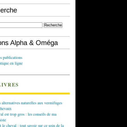
erche
ions Alpha & Oméga
s publications
tique en ligne
LIVRES
 alternatives naturelles aux vermifuges
chevaux
l est trop gros : les conseils de ma
iste
t le cheval : tout savoir sur ce soin de la