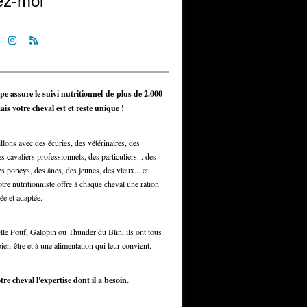
ez-moi
pe assure le suivi nutritionnel de plus de 2.000
is votre cheval est et reste unique !
llons avec des écuries, des vétérinaires, des
s cavaliers professionnels, des particuliers... des
s poneys, des ânes, des jeunes, des vieux... et
otre nutritionniste offre à chaque cheval une ration
ée et adaptée.
elle Pouf, Galopin ou Thunder du Blin, ils ont tous
bien-être et à une alimentation qui leur convient.
tre cheval l'expertise dont il a besoin.