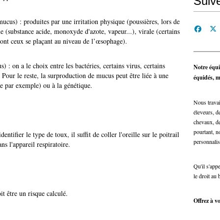
Suiv
ucus) : produites par une irritation physique (poussières, lors de
e (substance acide, monoxyde d'azote, vapeur...), virale (certains
 dont ceux se plaçant au niveau de l’œsophage).
 : on a le choix entre les bactéries, certains virus, certains
Notre équi
 Pour le reste, la surproduction de mucus peut être liée à une
équidés, ma
e par exemple) ou à la génétique.
Nous travai
éleveurs, de
chevaux, de
pourtant, n
entifier le type de toux, il suffit de coller l'oreille sur le poitrail
personnalis
ns l'appareil respiratoire.
Qu'il s'app
le droit au 
t être un risque calculé.
Offrez à vo