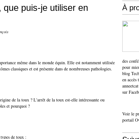
que puis-je utiliser en
À pr
ançois
des confé
importance même dans le monde équin. Elle est notamment utilisée
pour mieu
ptômes classiques et est présente dans de nombreuses pathologies.
blog Tech
en accès 
anneetca
sur Faceb
origine de la toux ? L'arrêt de la toux est-elle intéressante ou
bles et pourquoi ?
Voir le p
portail O
types de toux :