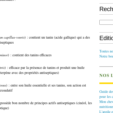
Rech
Edit
m capillus-venris
) : contient un tanin (acide gallique) qui a des
iseptiques
Toutes no
 minor
) : contient des tanins efficaces
Notre bou
tris
) : efficace par la présence de tanins et produit une huile
(terpène avec des propriétés antiseptiques)
NOS 
rens
) : entre son huile essentielle et ses tanins, son action est
-exsudatif
Guide des
pour les 
Mon cheva
 possède bon nombre de principes actifs antiseptiques (cinéol, les
nutritionn
otique)
L'argile e