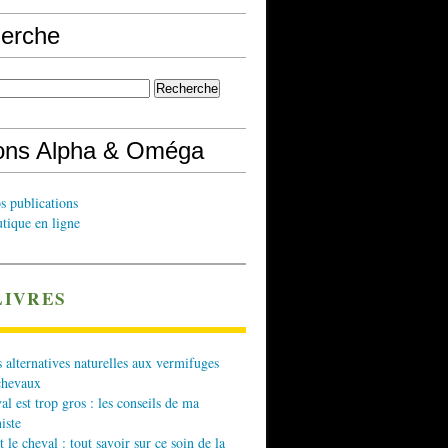
erche
ions Alpha & Oméga
s publications
tique en ligne
LIVRES
 alternatives naturelles aux vermifuges
chevaux
l est trop gros : les conseils de ma
iste
t le cheval : tout savoir sur ce soin de la