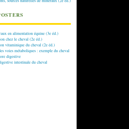
nts, sources naturelles de minéraux (2e éd.)
POSTERS
aux en alimentation équine (3e éd.)
ion chez le cheval (2e éd.)
ion vitaminique du cheval (2e éd.)
es voies métaboliques : exemple du cheval
lore digestive
digestive intestinale du cheval