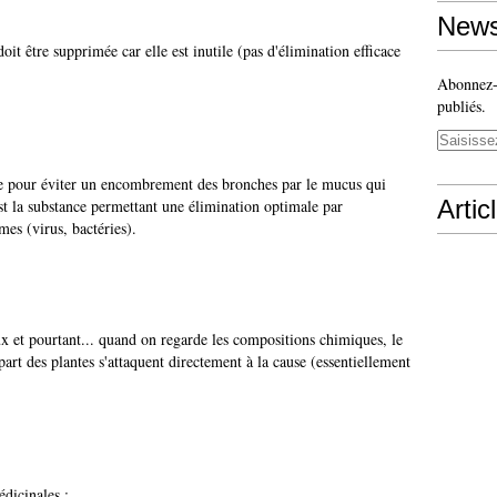
News
oit être supprimée car elle est inutile (pas d'élimination efficace
Abonnez-v
publiés.
vée pour éviter un encombrement des bronches par le mucus qui
Artic
est la substance permettant une élimination optimale par
es (virus, bactéries).
ux et pourtant... quand on regarde les compositions chimiques, le
upart des plantes s'attaquent directement à la cause (essentiellement
édicinales :