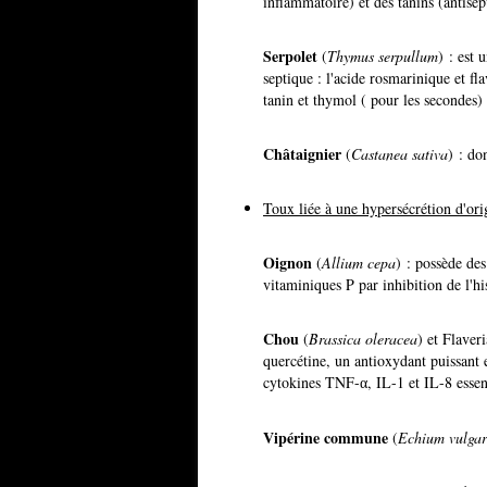
inflammatoire) et des tanins (antisep
Serpolet
(
Thymus serpullum
) : est 
septique : l'acide rosmarinique et f
tanin et thymol ( pour les secondes)
Châtaignier
(
Castanea sativa
) : do
Toux liée à une hypersécrétion d'or
Oignon
(
Allium cepa
) : possède de
vitaminiques P par inhibition de l'hi
Chou
(
Brassica oleracea
) et Flaveri
quercétine, un antioxydant puissant e
cytokines TNF-
, IL-1 et IL-8 esse
α
Vipérine
commune
(
Echium vulgar