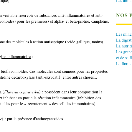
Les alime
tique)
NOS 
un véritable réservoir de substances anti-inflammatoires et anti-
lavonoïdes (pour les premières) et alpha- et bêta-pinène, camphène,
Les minér
La digest
nne des molécules à action antiseptique (acide gallique, tanins)
La nutrit
Les grand
igine inflammatoire
:
et de sa f
La flore 
s bioflavonnoïdes. Ces molécules sont connues pour les propriétés
stidine décarboxylase (anti-exsudatif) entre autres choses...
a (
Flaveria contrayerba
) : possèdent dans leur composition la
t inhibent en partie la réaction inflammatoire (inhibition des
ntielles pour le « recrutement » des cellules immunitaires)
e
) : par la présence d'anthocyanosides