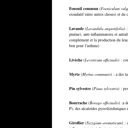
Fenouil commun
(
Foeniculum vulg
exsudatif entre autres choses) et du 
Lavande
(
Lavandula angustifolia
) 
pinène), anti-inflammatoire et antia
complément et la production du leucot
bon pour l'asthme)
Livèche
(
Levisticum officinale
) : co
Myrte
(
Myrtus communis
) : a des t
Pin sylvestre
(
Pinus sylvestris
) : po
Bourrache
(
Borago officinalis
) :a 
P), des alcaloïdes pyrrolizidiniques e
Giroflier
(
Syzygium aromaticum
) : 