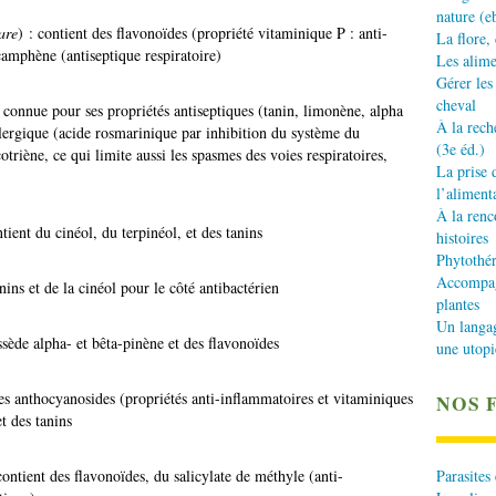
nature (e
are
) : contient des flavonoïdes (propriété vitaminique P : anti-
La flore,
camphène (antiseptique respiratoire)
Les alime
Gérer les
cheval
: connue pour ses propriétés antiseptiques (tanin, limonène, alpha
À la rech
llergique (acide rosmarinique par inhibition du système du
(3e éd.)
riène, ce qui limite aussi les spasmes des voies respiratoires,
La prise 
l’aliment
À la renc
ntient du cinéol, du terpinéol, et des tanins
histoires
Phytothér
Accompagn
anins et de la cinéol pour le côté antibactérien
plantes
Un langa
ssède alpha- et bêta-pinène et des flavonoïdes
une utopi
des anthocyanosides (propriétés anti-inflammatoires et vitaminiques
NOS 
t des tanins
Parasites
contient des flavonoïdes, du salicylate de méthyle (anti-