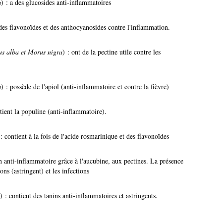
m
) : a des glucosides anti-inflammatoires
des flavonoïdes et des anthocyanosides contre l'inflammation.
s alba et Morus nigra
) : ont de la pectine utile contre les
m
) : possède de l'apiol (anti-inflammatoire et contre la fièvre)
ntient la populine (anti-inflammatoire).
 : contient à la fois de l'acide rosmarinique et des flavonoïdes
un anti-inflammatoire grâce à l'aucubine, aux pectines. La présence
ons (astringent) et les infections
) : contient des tanins anti-inflammatoires et astringents.