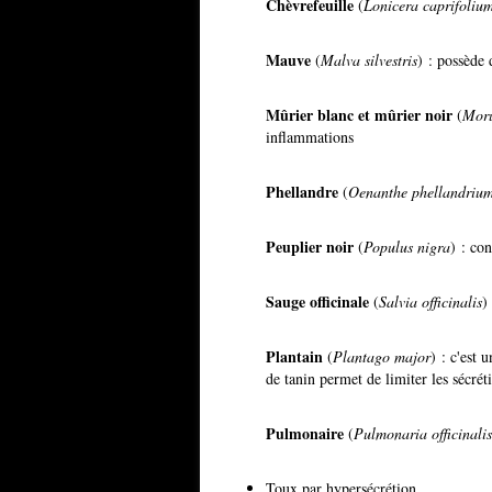
Chèvrefeuille
(
Lonicera caprifoliu
Mauve
(
Malva silvestris
) : possède 
Mûrier blanc et mûrier noir
(
Moru
inflammations
Phellandre
(
Oenanthe phellandriu
Peuplier noir
(
Populus nigra
) : co
Sauge officinale
(
Salvia officinalis
)
Plantain
(
Plantago major
) : c'est 
de tanin permet de limiter les sécréti
Pulmonaire
(
Pulmonaria officinalis
Toux par hypersécrétion