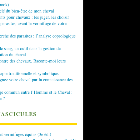
book)
 clé du bien-être de mon cheval
nts pour chevaux : les juger, les choisir
 parasites, avant le vermifuge de votre
erche des parasites : l’analyse coprologique
de sang, un outil dans la gestion de
ation du cheval
ontre des chevaux. Raconte-moi leurs
apie traditionnelle et symbolique.
ez votre cheval par la connaissance des
ge commun entre l’Homme et le Cheval :
e ?
FASCICULES
 et vermifuges équins (3e éd.)