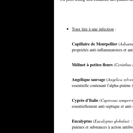
Toux liée à une infection
:
Capillaire de Montpellier
(
Adiantu
propriétés anti-inflammatoires et ant
Mélinet à petites fleurs
(
Cerinthus
Angélique sauvage
(
Angelica sylves
essentielle contenant l'alpha-pinène 
Cyprès d'Italie
(
Cupressus sempervi
essentiellement anti-septique et anti
Eucalyptus
(
Eucalyptus globulus
) :
pinènes et substances à action antibi