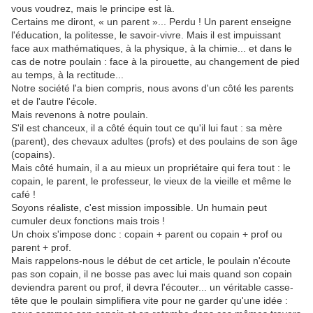
vous voudrez, mais le principe est là.
Certains me diront, « un parent »... Perdu ! Un parent enseigne
l'éducation, la politesse, le savoir-vivre. Mais il est impuissant
face aux mathématiques, à la physique, à la chimie... et dans le
cas de notre poulain : face à la pirouette, au changement de pied
au temps, à la rectitude...
Notre société l'a bien compris, nous avons d'un côté les parents
et de l'autre l'école.
Mais revenons à notre poulain.
S'il est chanceux, il a côté équin tout ce qu'il lui faut : sa mère
(parent), des chevaux adultes (profs) et des poulains de son âge
(copains).
Mais côté humain, il a au mieux un propriétaire qui fera tout : le
copain, le parent, le professeur, le vieux de la vieille et même le
café !
Soyons réaliste, c'est mission impossible. Un humain peut
cumuler deux fonctions mais trois !
Un choix s'impose donc : copain + parent ou copain + prof ou
parent + prof.
Mais rappelons-nous le début de cet article, le poulain n'écoute
pas son copain, il ne bosse pas avec lui mais quand son copain
deviendra parent ou prof, il devra l'écouter... un véritable casse-
tête que le poulain simplifiera vite pour ne garder qu'une idée :