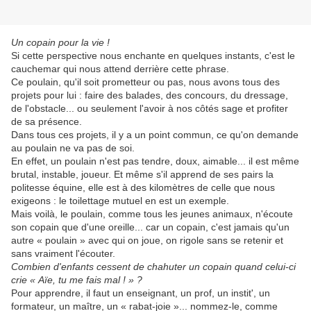
Un copain pour la vie !
Si cette perspective nous enchante en quelques instants, c'est le
cauchemar qui nous attend derrière cette phrase.
Ce poulain, qu'il soit prometteur ou pas, nous avons tous des
projets pour lui : faire des balades, des concours, du dressage,
de l'obstacle... ou seulement l'avoir à nos côtés sage et profiter
de sa présence.
Dans tous ces projets, il y a un point commun, ce qu'on demande
au poulain ne va pas de soi.
En effet, un poulain n'est pas tendre, doux, aimable... il est même
brutal, instable, joueur. Et même s'il apprend de ses pairs la
politesse équine, elle est à des kilomètres de celle que nous
exigeons : le toilettage mutuel en est un exemple.
Mais voilà, le poulain, comme tous les jeunes animaux, n'écoute
son copain que d'une oreille... car un copain, c'est jamais qu'un
autre « poulain » avec qui on joue, on rigole sans se retenir et
sans vraiment l'écouter.
Combien d'enfants cessent de chahuter un copain quand celui-ci
crie « Aïe, tu me fais mal ! » ?
Pour apprendre, il faut un enseignant, un prof, un instit', un
formateur, un maître, un « rabat-joie »... nommez-le, comme