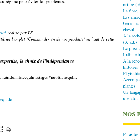
e au régime pour éviter les problèmes.
nature (e
La flore,
Les alime
Gérer les
cheval
eval
réalisé par TE
À la rech
iliser l’onglet "Commander un de nos produits" en haut de cette
(3e éd.)
La prise 
l’aliment
'expertise, le choix de l'indépendance
À la renc
histoires
Phytothér
nutritionnisteequin #stages #nutritionequine
Accompagn
plantes
Un langa
une utopi
 équidé
NOS 
Parasites