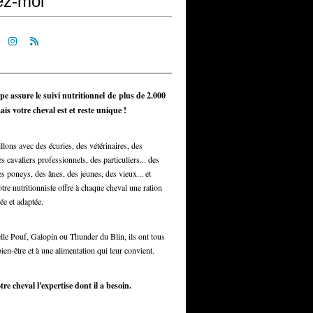
ez-moi
pe assure le suivi nutritionnel de plus de 2.000
is votre cheval est et reste unique !
llons avec des écuries, des vétérinaires, des
s cavaliers professionnels, des particuliers... des
s poneys, des ânes, des jeunes, des vieux... et
otre nutritionniste offre à chaque cheval une ration
ée et adaptée.
elle Pouf, Galopin ou Thunder du Blin, ils ont tous
bien-être et à une alimentation qui leur convient.
tre cheval l'expertise dont il a besoin.