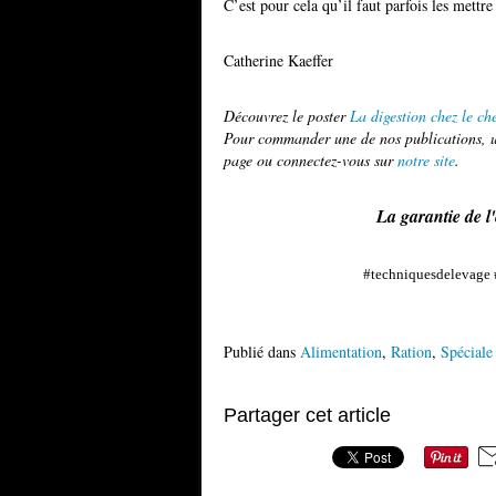
C’est pour cela qu’il faut parfois les mettr
Catherine Kaeffer
Découvrez le poster
La digestion chez le ch
Pour commander une de nos publications, ut
page ou connectez-vous sur
notre site
.
La garantie de l
#techniquesdelevage #
Publié dans
Alimentation
,
Ration
,
Spéciale
Partager cet article