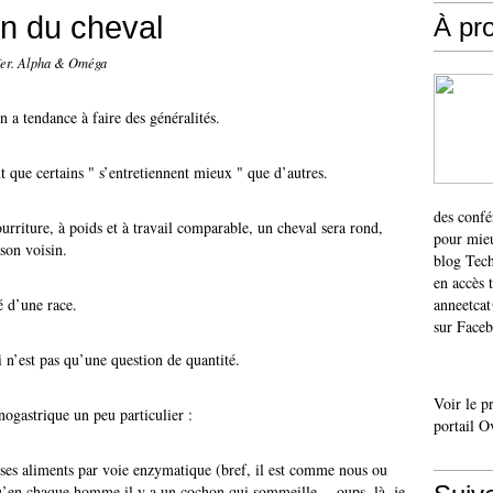
on du cheval
À pr
fer. Alpha & Oméga
 a tendance à faire des généralités.
t que certains " s’entretiennent mieux " que d’autres.
des confé
riture, à poids et à travail comparable, un cheval sera rond,
pour mieu
son voisin.
blog Tech
en accès 
é d’une race.
anneetca
sur Faceb
 n’est pas qu’une question de quantité.
Voir le p
nogastrique un peu particulier :
portail O
e ses aliments par voie enzymatique (bref, il est comme nous ou
’en chaque homme il y a un cochon qui sommeille… oups, là, je