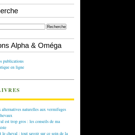
erche
ions Alpha & Oméga
s publications
tique en ligne
LIVRES
 alternatives naturelles aux vermifuges
chevaux
l est trop gros : les conseils de ma
iste
t le cheval : tout savoir sur ce soin de la