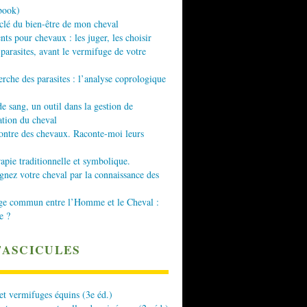
book)
 clé du bien-être de mon cheval
nts pour chevaux : les juger, les choisir
 parasites, avant le vermifuge de votre
erche des parasites : l’analyse coprologique
de sang, un outil dans la gestion de
ation du cheval
ontre des chevaux. Raconte-moi leurs
apie traditionnelle et symbolique.
ez votre cheval par la connaissance des
ge commun entre l’Homme et le Cheval :
e ?
FASCICULES
 et vermifuges équins (3e éd.)