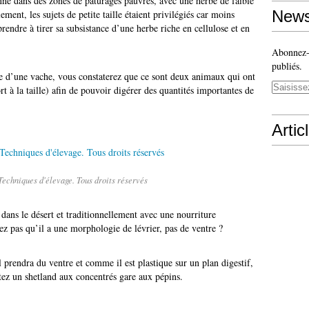
onné dans des zones de pâturages pauvres, avec une herbe de faible
News
ment, les sujets de petite taille étaient privilégiés car moins
prendre à tirer sa subsistance d’une herbe riche en cellulose et en
Abonnez-v
publiés.
e d’une vache, vous constaterez que ce sont deux animaux qui ont
t à la taille) afin de pouvoir digérer des quantités importantes de
Artic
Techniques d'élevage. Tous droits réservés
dans le désert et traditionnellement avec une nourriture
z pas qu’il a une morphologie de lévrier, pas de ventre ?
 prendra du ventre et comme il est plastique sur un plan digestif,
ttez un shetland aux concentrés gare aux pépins.