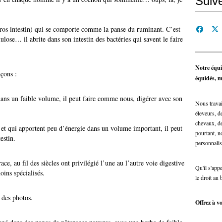
Suiv
gros intestin) qui se comporte comme la panse du ruminant. C’est
lulose… il abrite dans son intestin des bactéries qui savent le faire
Notre équi
açons :
équidés, ma
dans un faible volume, il peut faire comme nous, digérer avec son
Nous travai
éleveurs, de
chevaux, de
e et qui apportent peu d’énergie dans un volume important, il peut
pourtant, n
estin.
personnalis
ce, au fil des siècles ont privilégié l’une au l’autre voie digestive
Qu'il s'app
ins spécialisés.
le droit au 
 des photos.
Offrez à vo