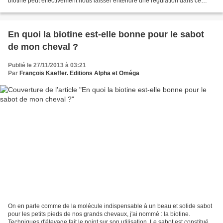
biotine peut effectivement nous laisser entendre une régulation dans ce
sens. Voici un schéma du métabolisme...
En quoi la biotine est-elle bonne pour le sabot
de mon cheval ?
Publié le 27/11/2013 à 03:21
Par
François Kaeffer. Editions Alpha et Oméga
On en parle comme de la molécule indispensable à un beau et solide sabot
pour les petits pieds de nos grands chevaux, j'ai nommé : la biotine.
Techniques d'élevage fait le point sur son utilisation. Le sabot est constitué