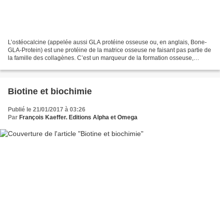
L’ostéocalcine (appelée aussi GLA protéine osseuse ou, en anglais, Bone-
GLA-Protein) est une protéine de la matrice osseuse ne faisant pas partie de
la famille des collagènes. C’est un marqueur de la formation osseuse,
comme par exemple les phosphatases...
Biotine et biochimie
Publié le 21/01/2017 à 03:26
Par
François Kaeffer. Editions Alpha et Omega