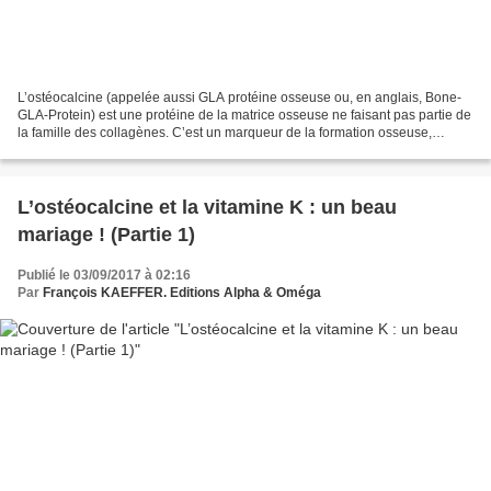
L’ostéocalcine (appelée aussi GLA protéine osseuse ou, en anglais, Bone-
GLA-Protein) est une protéine de la matrice osseuse ne faisant pas partie de
la famille des collagènes. C’est un marqueur de la formation osseuse,
comme par exemple les phosphatases...
L’ostéocalcine et la vitamine K : un beau
mariage ! (Partie 1)
Publié le 03/09/2017 à 02:16
Par
François KAEFFER. Editions Alpha & Oméga