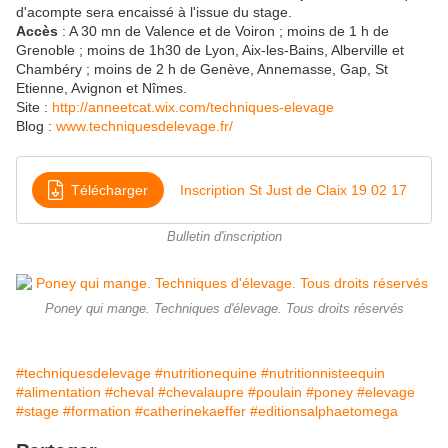
d'acompte sera encaissé à l'issue du stage.
Accès
: A 30 mn de Valence et de Voiron ; moins de 1 h de
Grenoble ; moins de 1h30 de Lyon, Aix-les-Bains, Alberville et
Chambéry ; moins de 2 h de Genève, Annemasse, Gap, St
Etienne, Avignon et Nîmes.
Site :
http://anneetcat.wix.com/techniques-elevage
Blog :
www.techniquesdelevage.fr/
Télécharger
Inscription St Just de Claix 19 02 17
Bulletin d'inscription
Poney qui mange. Techniques d'élevage. Tous droits réservés
#techniquesdelevage
#nutritionequine
#nutritionnisteequin
#alimentation
#cheval
#chevalaupre
#poulain
#poney
#elevage
#stage
#formation
#catherinekaeffer
#editionsalphaetomega