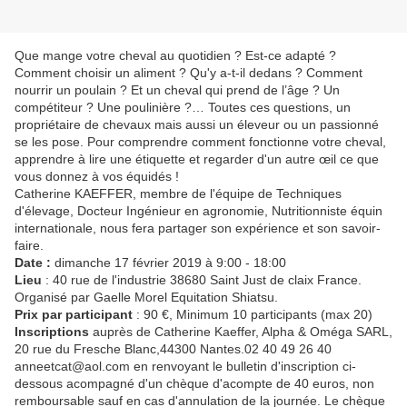
Que mange votre cheval au quotidien ? Est-ce adapté ?
Comment choisir un aliment ? Qu'y a-t-il dedans ? Comment
nourrir un poulain ? Et un cheval qui prend de l’âge ? Un
compétiteur ? Une poulinière ?… Toutes ces questions, un
propriétaire de chevaux mais aussi un éleveur ou un passionné
se les pose. Pour comprendre comment fonctionne votre cheval,
apprendre à lire une étiquette et regarder d'un autre œil ce que
vous donnez à vos équidés !
Catherine KAEFFER, membre de l'équipe de Techniques
d'élevage, Docteur Ingénieur en agronomie, Nutritionniste équin
internationale, nous fera partager son expérience et son savoir-
faire.
Date :
dimanche 17 février 2019 à 9:00 - 18:00
Lieu
: 40 rue de l'industrie 38680 Saint Just de claix France.
Organisé par Gaelle Morel Equitation Shiatsu.
Prix par participant
: 90 €, Minimum 10 participants (max 20)
Inscriptions
auprès de Catherine Kaeffer, Alpha & Oméga SARL,
20 rue du Fresche Blanc,44300 Nantes.02 40 49 26 40
anneetcat@aol.com en renvoyant le bulletin d'inscription ci-
dessous acompagné d'un chèque d'acompte de 40 euros, non
remboursable sauf en cas d'annulation de la journée. Le chèque