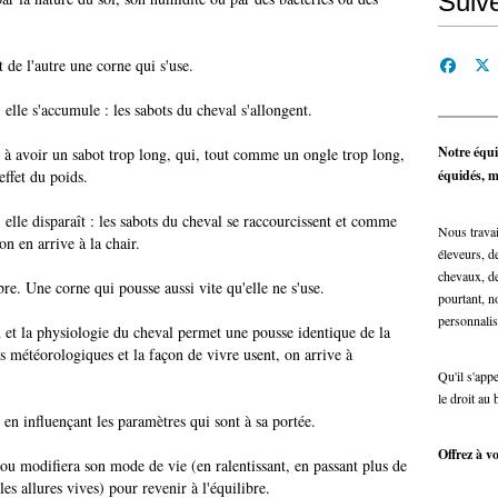
Suiv
 de l'autre une corne qui s'use.
elle s'accumule : les sabots du cheval s'allongent.
Notre équi
r à avoir un sabot trop long, qui, tout comme un ongle trop long,
'effet du poids.
équidés, ma
elle disparaît : les sabots du cheval se raccourcissent et comme
Nous travai
n en arrive à la chair.
éleveurs, de
chevaux, de
bre. Une corne qui pousse aussi vite qu'elle ne s'use.
pourtant, n
personnalis
ion et la physiologie du cheval permet une pousse identique de la
ns météorologiques et la façon de vivre usent, on arrive à
Qu'il s'app
le droit au 
en influençant les paramètres qui sont à sa portée.
Offrez à vo
t/ou modifiera son mode de vie (en ralentissant, en passant plus de
es allures vives) pour revenir à l'équilibre.