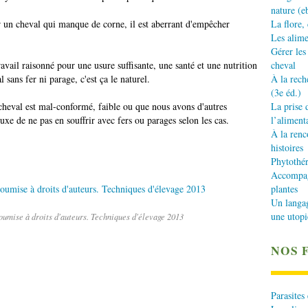
nature (e
r un cheval qui manque de corne, il est aberrant d'empêcher
La flore,
Les alime
Gérer les
ravail raisonné pour une usure suffisante, une santé et une nutrition
cheval
sans fer ni parage, c'est ça le naturel.
À la rech
(3e éd.)
le cheval est mal-conformé, faible ou que nous avons d'autres
La prise 
uxe de ne pas en souffrir avec fers ou parages selon les cas.
l’aliment
À la renc
histoires
Phytothér
Accompagn
plantes
Un langa
une utopi
oumise à droits d'auteurs. Techniques d'élevage 2013
NOS 
Parasites