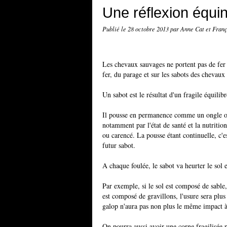
Une réflexion équin
Publié le
28 octobre 2013
par Anne Cat et Franç
Les chevaux sauvages ne portent pas de fer 
fer, du parage et sur les sabots des chevaux
Un sabot est le résultat d'un fragile équili
Il pousse en permanence comme un ongle ou u
notamment par l'état de santé et la nutritio
ou carencé. La pousse étant continuelle, c'es
futur sabot.
A chaque foulée, le sabot va heurter le sol e
Par exemple, si le sol est composé de sable,
est composé de gravillons, l'usure sera plu
galop n'aura pas non plus le même impact à c
On pourra aussi avoir une corne fragilisée p