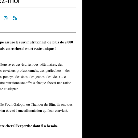
ez-moi
pe assure le suivi nutritionnel de plus de 2.000
is votre cheval est et reste unique !
llons avec des écuries, des vétérinaires, des
s cavaliers professionnels, des particuliers... des
s poneys, des ânes, des jeunes, des vieux... et
otre nutritionniste offre à chaque cheval une ration
ée et adaptée.
elle Pouf, Galopin ou Thunder du Blin, ils ont tous
bien-être et à une alimentation qui leur convient.
tre cheval l'expertise dont il a besoin.