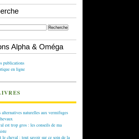
erche
ions Alpha & Oméga
s publications
tique en ligne
LIVRES
 alternatives naturelles aux vermifuges
chevaux
l est trop gros : les conseils de ma
iste
t le cheval : tout savoir sur ce soin de la