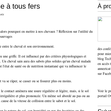
e à tous fers
À pr
ois
alors pourquoi en mettre à nos chevaux ? Réflexion sur l'utilité du
 sauvages
bre entre le cheval et son environnement.
des confé
pour mieu
ne griffe. Il est influencé par des critères physiologiques et
blog Tech
n. Un cheval sain aura des sabots plus solides qu'un cheval malade
en accès 
t l'état de santé ou de nutrition instantané qui va influencer le
anneetca
sur Faceb
t va se râper, se casser ou se fissurer plus ou moins.
 le contact amènera une usure régulière et légère, mais, si le sol
Voir le p
s irrégulière et plus prononcée. Un même sol abordé au pas ou au
portail O
ause de la vitesse de collision entre le sabot et le sol.
ar la nature du sol, son humidité ou par des bactéries ou des