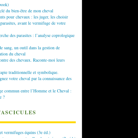
book)
 clé du bien-être de mon cheval
nts pour chevaux : les juger, les choisir
 parasites, avant le vermifuge de votre
erche des parasites : l’analyse coprologique
de sang, un outil dans la gestion de
ation du cheval
ontre des chevaux. Raconte-moi leurs
apie traditionnelle et symbolique.
ez votre cheval par la connaissance des
ge commun entre l’Homme et le Cheval :
e ?
FASCICULES
 et vermifuges équins (3e éd.)