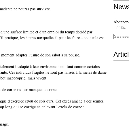
News
inadapté ne pourra pas survivre.
Abonnez-v
publiés.
'une surface limitée et d'un emploi du temps décidé par
il pratique, les heures auxquelles il peut les faire... tout cela est
Artic
moment adapter l'usure de son sabot à sa pousse.
totalement inadapté à leur environnement, tout comme certains
nté. Ces individus fragiles ne sont pas laissés à la merci de dame
abot inapproprié, mais vivent.
ès de corne ou par manque de corne.
nque d'exercice et/ou de sols durs. Cet excès amène à des seimes,
rop long qui se corrige en enlevant l'excès de corne :
arage.