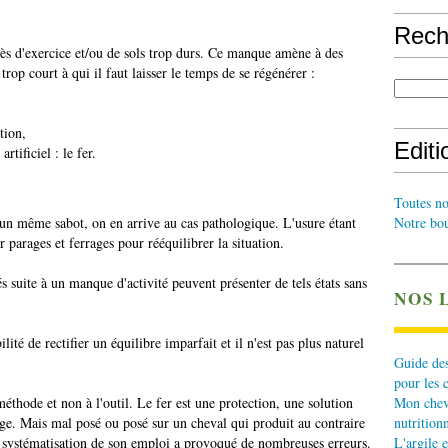
Rech
s d'exercice et/ou de sols trop durs. Ce manque amène à des
trop court à qui il faut laisser le temps de se régénérer :
tion,
Edit
tificiel : le fer.
Toutes no
 un même sabot, on en arrive au cas pathologique. L'usure étant
Notre bou
r parages et ferrages pour rééquilibrer la situation.
s suite à un manque d'activité peuvent présenter de tels états sans
NOS 
té de rectifier un équilibre imparfait et il n'est pas plus naturel
Guide des
pour les 
méthode et non à l'outil. Le fer est une protection, une solution
Mon cheva
age. Mais mal posé ou posé sur un cheval qui produit au contraire
nutritionn
a systématisation de son emploi a provoqué de nombreuses erreurs.
L'argile e