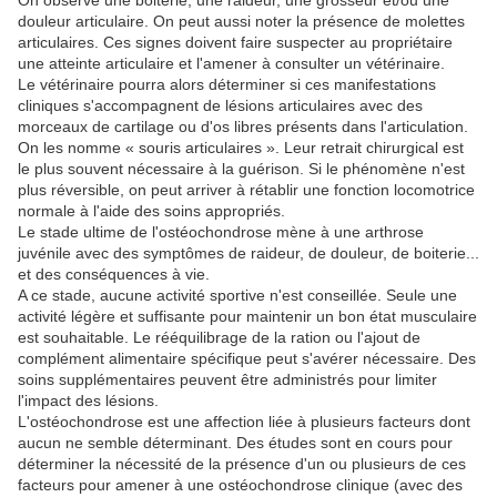
On observe une boiterie, une raideur, une grosseur et/ou une
douleur articulaire. On peut aussi noter la présence de molettes
articulaires. Ces signes doivent faire suspecter au propriétaire
une atteinte articulaire et l'amener à consulter un vétérinaire.
Le vétérinaire pourra alors déterminer si ces manifestations
cliniques s'accompagnent de lésions articulaires avec des
morceaux de cartilage ou d'os libres présents dans l'articulation.
On les nomme « souris articulaires ». Leur retrait chirurgical est
le plus souvent nécessaire à la guérison. Si le phénomène n'est
plus réversible, on peut arriver à rétablir une fonction locomotrice
normale à l'aide des soins appropriés.
Le stade ultime de l'ostéochondrose mène à une arthrose
juvénile avec des symptômes de raideur, de douleur, de boiterie...
et des conséquences à vie.
A ce stade, aucune activité sportive n'est conseillée. Seule une
activité légère et suffisante pour maintenir un bon état musculaire
est souhaitable. Le rééquilibrage de la ration ou l'ajout de
complément alimentaire spécifique peut s'avérer nécessaire. Des
soins supplémentaires peuvent être administrés pour limiter
l'impact des lésions.
L'ostéochondrose est une affection liée à plusieurs facteurs dont
aucun ne semble déterminant. Des études sont en cours pour
déterminer la nécessité de la présence d'un ou plusieurs de ces
facteurs pour amener à une ostéochondrose clinique (avec des