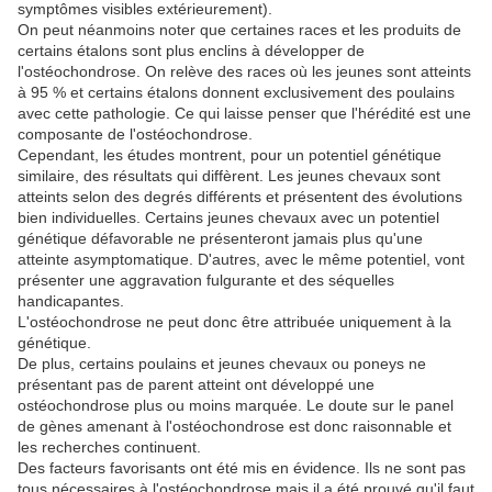
symptômes visibles extérieurement).
On peut néanmoins noter que certaines races et les produits de
certains étalons sont plus enclins à développer de
l'ostéochondrose. On relève des races où les jeunes sont atteints
à 95 % et certains étalons donnent exclusivement des poulains
avec cette pathologie. Ce qui laisse penser que l'hérédité est une
composante de l'ostéochondrose.
Cependant, les études montrent, pour un potentiel génétique
similaire, des résultats qui diffèrent. Les jeunes chevaux sont
atteints selon des degrés différents et présentent des évolutions
bien individuelles. Certains jeunes chevaux avec un potentiel
génétique défavorable ne présenteront jamais plus qu'une
atteinte asymptomatique. D'autres, avec le même potentiel, vont
présenter une aggravation fulgurante et des séquelles
handicapantes.
L'ostéochondrose ne peut donc être attribuée uniquement à la
génétique.
De plus, certains poulains et jeunes chevaux ou poneys ne
présentant pas de parent atteint ont développé une
ostéochondrose plus ou moins marquée. Le doute sur le panel
de gènes amenant à l'ostéochondrose est donc raisonnable et
les recherches continuent.
Des facteurs favorisants ont été mis en évidence. Ils ne sont pas
tous nécessaires à l'ostéochondrose mais il a été prouvé qu'il faut