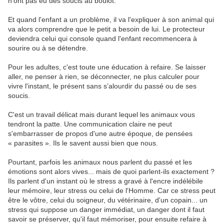
n'ont pas eu des soucis au boulot.
Et quand l'enfant a un problème, il va l'expliquer à son animal qui
va alors comprendre que le petit a besoin de lui. Le protecteur
deviendra celui qui console quand l'enfant recommencera à
sourire ou à se détendre.
Pour les adultes, c'est toute une éducation à refaire. Se laisser
aller, ne penser à rien, se déconnecter, ne plus calculer pour
vivre l'instant, le présent sans s’alourdir du passé ou de ses
soucis.
C'est un travail délicat mais durant lequel les animaux vous
tendront la patte. Une communication claire ne peut
s'embarrasser de propos d'une autre époque, de pensées
« parasites ». Ils le savent aussi bien que nous.
Pourtant, parfois les animaux nous parlent du passé et les
émotions sont alors vives... mais de quoi parlent-ils exactement ?
Ils parlent d'un instant où le stress a gravé à l'encre indélébile
leur mémoire, leur stress ou celui de l'Homme. Car ce stress peut
être le vôtre, celui du soigneur, du vétérinaire, d'un copain... un
stress qui suppose un danger immédiat, un danger dont il faut
savoir se préserver, qu'il faut mémoriser, pour ensuite refaire à