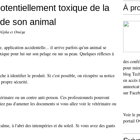
potentiellement toxique de la
À pr
 de son animal
 Alpha et Oméga
e, application accidentelle... il arrive parfois qu'un animal se
xique pour lui sur son pelage ou sur sa peau. Quelques réflexes à
des confé
pour mieu
blog Tech
he à identifier le produit. Si c'est possible, on récupère sa notice
en accès 
 propre sécurité.
anneetca
sur Faceb
étérinaire ou un centre anti-poison. Ces professionnels pourront
iez pas d'amener les documents si vous allez voir le vétérinaire ou
Voir le p
portail O
calme, à l'abri des intempéries et du soleil. Si vous avez des gants