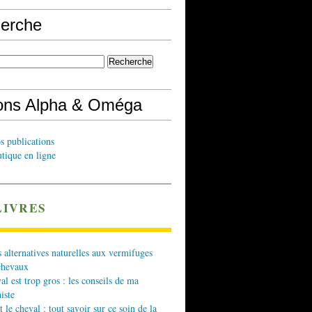
erche
ions Alpha & Oméga
s publications
tique en ligne
LIVRES
 alternatives naturelles aux vermifuges
chevaux
l est trop gros : les conseils de ma
iste
t le cheval : tout savoir sur ce soin de la