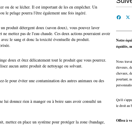
Suiv
ter ou de se lécher. Il est important de les en empêcher. Un
ou le pelage pourra l'être également une fois ingéré.
et un produit détergent doux (savon doux), vous pouvez laver
t ne mettez pas de l'eau chaude. Ces deux actions pourraient avoir
vec le sang et donc la toxicité éventuelle du produit.
Notre équi
orisée.
équidés, ma
inge doux et ôtez délicatement tout le produit que vous pourrez.
Nous travai
utilisez aucun autre produit de nettoyage ou solvant.
éleveurs, de
chevaux, de
pourtant, n
olez-le pour éviter une contamination des autres animaux ou des
personnalis
Qu'il s'app
ne lui donnez rien à manger ou à boire sans avoir consulté un
le droit au 
Offrez à vo
duit, mettez en place un système pour protéger la zone (bandage,