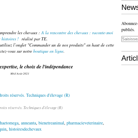
News
Abonnez-v
publiés.
mprendre les chevaux :
A la rencontre des chevaux : raconte-moi
s histoires !
réalisé par TE.
tilisez l’onglet "Commander un de nos produits" en haut de cette
ctez-vous sur notre
boutique en ligne
.
Artic
'expertise, le choix de l'indépendance
MAJ Août 2021
roits réservés. Techniques d'élevage (R)
phaetomega
,
anneanta
,
bienetreanimal
,
pharmacieveterinaire
,
quin
,
histoiresdechevaux