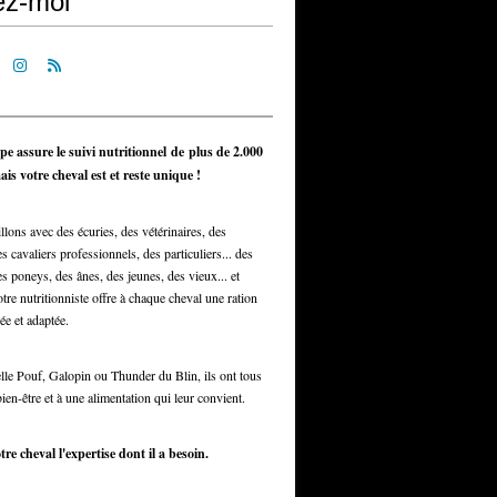
ez-moi
pe assure le suivi nutritionnel de plus de 2.000
is votre cheval est et reste unique !
llons avec des écuries, des vétérinaires, des
s cavaliers professionnels, des particuliers... des
s poneys, des ânes, des jeunes, des vieux... et
otre nutritionniste offre à chaque cheval une ration
ée et adaptée.
elle Pouf, Galopin ou Thunder du Blin, ils ont tous
bien-être et à une alimentation qui leur convient.
tre cheval l'expertise dont il a besoin.