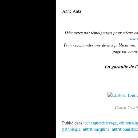
Anne Anta
Découvrez nos témoignages pour mieux co
leur
Pour commander une de nos publications, u
page ou conne
La garantie de l
Chaton. Tous d
Publié dans
techniquesdelevage
,
editionsal
pathologie
,
nutritionequine
,
nutritionnistee