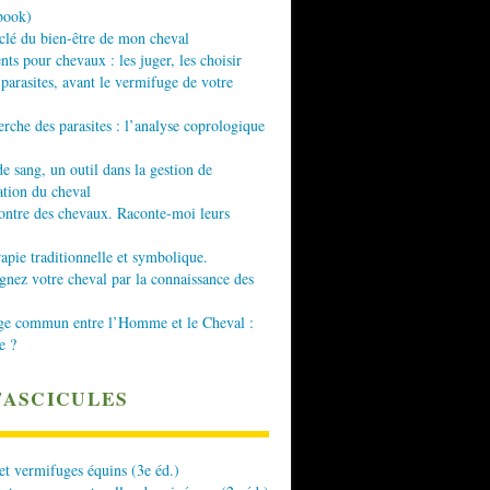
book)
 clé du bien-être de mon cheval
nts pour chevaux : les juger, les choisir
 parasites, avant le vermifuge de votre
erche des parasites : l’analyse coprologique
de sang, un outil dans la gestion de
ation du cheval
ontre des chevaux. Raconte-moi leurs
apie traditionnelle et symbolique.
ez votre cheval par la connaissance des
ge commun entre l’Homme et le Cheval :
e ?
FASCICULES
 et vermifuges équins (3e éd.)