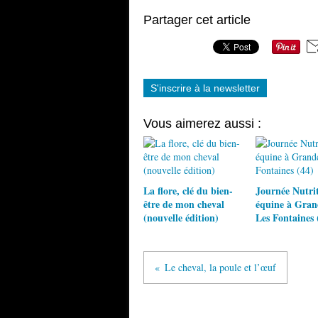
Partager cet article
S'inscrire à la newsletter
Vous aimerez aussi :
La flore, clé du bien-
Journée Nutri
être de mon cheval
équine à Gra
(nouvelle édition)
Les Fontaines 
Le cheval, la poule et l’œuf