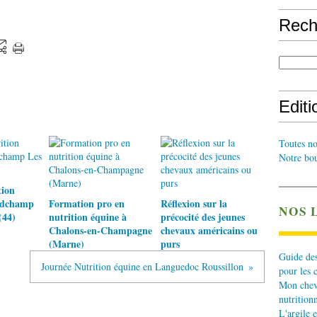
Rech
Edit
Toutes no
Notre bou
tion
ndchamp
Formation pro en
Réflexion sur la
NOS 
(44)
nutrition équine à
précocité des jeunes
Chalons-en-Champagne
chevaux américains ou
(Marne)
purs
Guide des
Journée Nutrition équine en Languedoc Roussillon
pour les 
Mon cheva
nutritionn
L'argile e