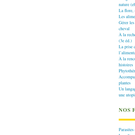
nature (e
La flore,
Les alime
Gérer les
cheval
À la rech
(3e éd.)
La prise 
l’aliment
À la renc
histoires
Phytothér
Accompagn
plantes
Un langa
une utopi
NOS 
Parasites