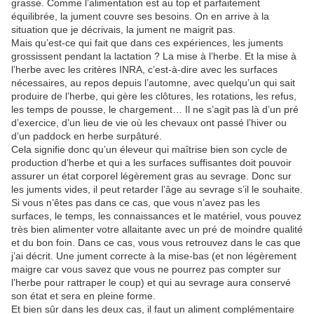
grasse. Comme l’alimentation est au top et parfaitement
équilibrée, la jument couvre ses besoins. On en arrive à la
situation que je décrivais, la jument ne maigrit pas.
Mais qu’est-ce qui fait que dans ces expériences, les juments
grossissent pendant la lactation ? La mise à l’herbe. Et la mise à
l’herbe avec les critères INRA, c’est-à-dire avec les surfaces
nécessaires, au repos depuis l’automne, avec quelqu’un qui sait
produire de l’herbe, qui gère les clôtures, les rotations, les refus,
les temps de pousse, le chargement… Il ne s’agit pas là d’un pré
d’exercice, d’un lieu de vie où les chevaux ont passé l’hiver ou
d’un paddock en herbe surpâturé.
Cela signifie donc qu’un éleveur qui maîtrise bien son cycle de
production d’herbe et qui a les surfaces suffisantes doit pouvoir
assurer un état corporel légèrement gras au sevrage. Donc sur
les juments vides, il peut retarder l’âge au sevrage s’il le souhaite.
Si vous n’êtes pas dans ce cas, que vous n’avez pas les
surfaces, le temps, les connaissances et le matériel, vous pouvez
très bien alimenter votre allaitante avec un pré de moindre qualité
et du bon foin. Dans ce cas, vous vous retrouvez dans le cas que
j’ai décrit. Une jument correcte à la mise-bas (et non légèrement
maigre car vous savez que vous ne pourrez pas compter sur
l’herbe pour rattraper le coup) et qui au sevrage aura conservé
son état et sera en pleine forme.
Et bien sûr dans les deux cas, il faut un aliment complémentaire