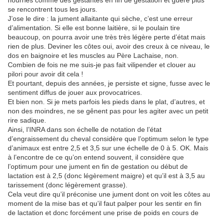
nourries comme des gestantes en fin de gestation et guère plus
se rencontrent tous les jours.
J’ose le dire : la jument allaitante qui sèche, c’est une erreur
d’alimentation. Si elle est bonne laitière, si le poulain tire
beaucoup, on pourra avoir une très très légère perte d’état mais
rien de plus. Deviner les côtes oui, avoir des creux à ce niveau, le
dos en baignoire et les muscles au Père Lachaise, non.
Combien de fois ne me suis-je pas fait vilipender et clouer au
pilori pour avoir dit cela !
Et pourtant, depuis des années, je persiste et signe, fusse avec le
sentiment diffus de jouer aux provocatrices.
Et bien non. Si je mets parfois les pieds dans le plat, d’autres, et
non des moindres, ne se gênent pas pour les agiter avec un petit
rire sadique.
Ainsi, l’INRA dans son échelle de notation de l’état
d’engraissement du cheval considère que l’optimum selon le type
d’animaux est entre 2,5 et 3,5 sur une échelle de 0 à 5. OK. Mais
à l’encontre de ce qu’on entend souvent, il considère que
l’optimum pour une jument en fin de gestation ou début de
lactation est à 2,5 (donc légèrement maigre) et qu’il est à 3,5 au
tarissement (donc légèrement grasse).
Cela veut dire qu’il préconise une jument dont on voit les côtes au
moment de la mise bas et qu’il faut palper pour les sentir en fin
de lactation et donc forcément une prise de poids en cours de