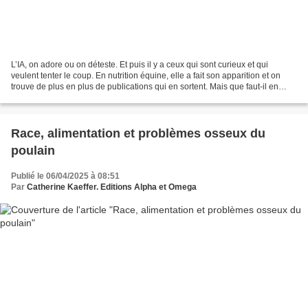
L’IA, on adore ou on déteste. Et puis il y a ceux qui sont curieux et qui
veulent tenter le coup. En nutrition équine, elle a fait son apparition et on
trouve de plus en plus de publications qui en sortent. Mais que faut-il en
penser ? Est-ce que cela...
Race, alimentation et problèmes osseux du
poulain
Publié le 06/04/2025 à 08:51
Par
Catherine Kaeffer. Editions Alpha et Omega