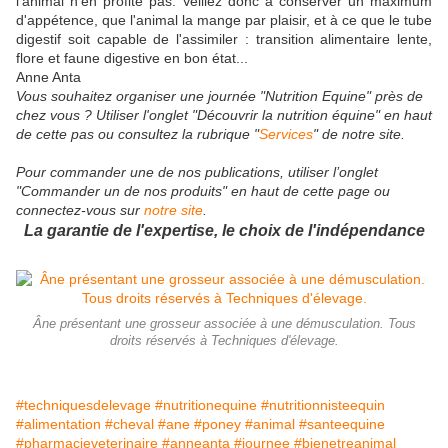
l'animal n'en profite pas. Veillez donc à conserver un maximum
d'appétence, que l'animal la mange par plaisir, et à ce que le tube
digestif soit capable de l'assimiler : transition alimentaire lente,
flore et faune digestive en bon état...
Anne Anta
Vous souhaitez organiser une journée "Nutrition Equine" près de
chez vous ? Utiliser l'onglet "Découvrir la nutrition équine" en haut
de cette pas ou consultez la rubrique "
Services
" de notre site.
Pour commander une de nos publications, utiliser l’onglet
"Commander un de nos produits" en haut de cette page ou
connectez-vous sur
notre site
.
La garantie de l'expertise, le choix de l'indépendance
Âne présentant une grosseur associée à une démusculation. Tous
droits réservés à Techniques d'élevage.
#techniquesdelevage
#nutritionequine
#nutritionnisteequin
#alimentation
#cheval
#ane
#poney
#animal
#santeequine
#pharmacieveterinaire
#anneanta
#journee
#bienetreanimal