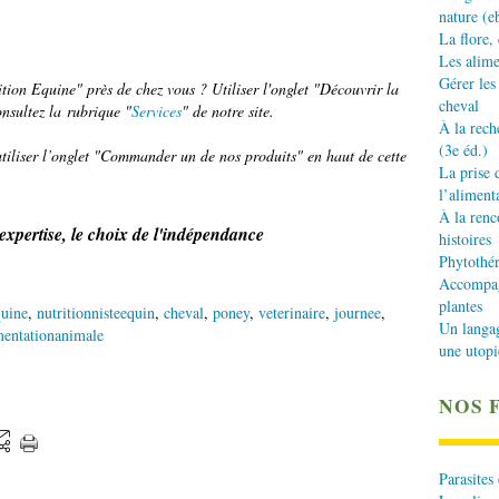
nature (e
La flore,
Les alime
Gérer les
tion Equine" près de chez vous ? Utiliser l'onglet "Découvrir la
cheval
onsultez la rubrique "
Services
" de notre site.
À la rech
(3e éd.)
iliser l’onglet "Commander un de nos produits" en haut de cette
La prise 
l’aliment
À la renc
'expertise, le choix de l'indépendance
histoires
Phytothér
Accompagn
plantes
quine
,
nutritionnisteequin
,
cheval
,
poney
,
veterinaire
,
journee
,
Un langa
mentationanimale
une utopi
NOS 
Parasites