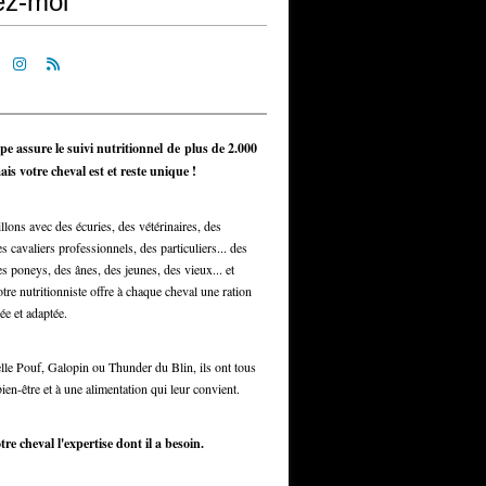
ez-moi
pe assure le suivi nutritionnel de plus de 2.000
is votre cheval est et reste unique !
llons avec des écuries, des vétérinaires, des
s cavaliers professionnels, des particuliers... des
s poneys, des ânes, des jeunes, des vieux... et
otre nutritionniste offre à chaque cheval une ration
ée et adaptée.
elle Pouf, Galopin ou Thunder du Blin, ils ont tous
bien-être et à une alimentation qui leur convient.
tre cheval l'expertise dont il a besoin.