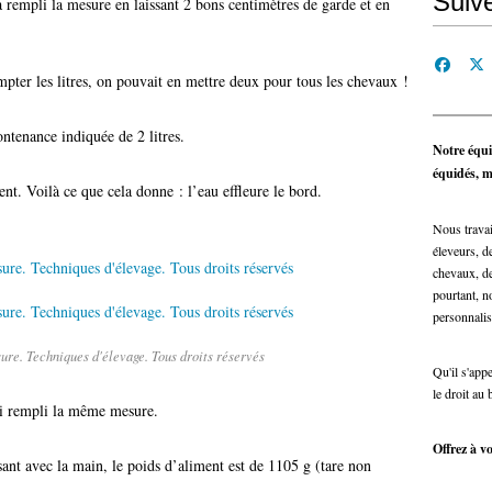
Suiv
 a rempli la mesure en laissant 2 bons centimètres de garde et en
mpter les litres, on pouvait en mettre deux pour tous les chevaux !
ntenance indiquée de 2 litres.
Notre équi
équidés, ma
nt. Voilà ce que cela donne : l’eau effleure le bord.
Nous travai
éleveurs, de
chevaux, de
pourtant, n
personnalis
re. Techniques d'élevage. Tous droits réservés
Qu'il s'app
le droit au 
’ai rempli la même mesure.
Offrez à vo
asant avec la main, le poids d’aliment est de 1105 g (tare non