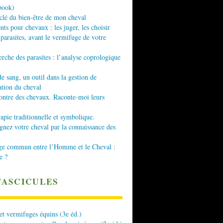
book)
 clé du bien-être de mon cheval
nts pour chevaux : les juger, les choisir
 parasites, avant le vermifuge de votre
erche des parasites : l’analyse coprologique
de sang, un outil dans la gestion de
ation du cheval
ontre des chevaux. Raconte-moi leurs
apie traditionnelle et symbolique.
ez votre cheval par la connaissance des
ge commun entre l’Homme et le Cheval :
e ?
FASCICULES
 et vermifuges équins (3e éd.)