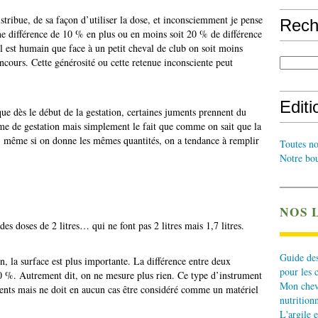
stribue, de sa façon d’utiliser la dose, et inconsciemment je pense
Rech
une différence de 10 % en plus ou en moins soit 20 % de différence
 il est humain que face à un petit cheval de club on soit moins
urs. Cette générosité ou cette retenue inconsciente peut
Edit
que dès le début de la gestation, certaines juments prennent du
me de gestation mais simplement le fait que comme on sait que la
, même si on donne les mêmes quantités, on a tendance à remplir
Toutes no
Notre bou
NOS 
s doses de 2 litres… qui ne font pas 2 litres mais 1,7 litres.
Guide des
, la surface est plus importante. La différence entre deux
pour les 
40 %. Autrement dit, on ne mesure plus rien. Ce type d’instrument
Mon cheva
ments mais ne doit en aucun cas être considéré comme un matériel
nutritionn
L'argile e