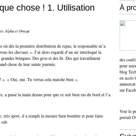
que chose ! 1. Utilisation
À pr
fer. Alpha et Omega
ie où dès la première distribution de repas, le responsable m’a
à tous les chevaux ». J’ai alors regardé d’un air interloqué la
e grandes bringues. Des gros et des fit. Des qui travaillaient
des confé
rand-chose de leur sainte journée.
pour mieu
blog Tech
en accès 
 ». « Oui, oui. Tu verras cela marche bien ».
anneetca
sur Faceb
e, a passé la main dessus pour que ce soit bien ras du bord et l’a
Voir le p
, très sport, il a rempli la mesure bien bombée et pour faire
portail O
 rab.