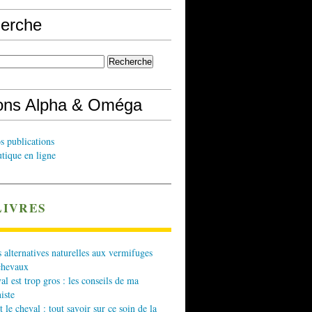
erche
ions Alpha & Oméga
s publications
tique en ligne
LIVRES
 alternatives naturelles aux vermifuges
chevaux
l est trop gros : les conseils de ma
iste
t le cheval : tout savoir sur ce soin de la