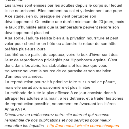
Les larves sont émises par les adultes depuis le corps sur lequel
ils se nourrissent. Elles tombent au sol et y deviennent une pupe.
A ce stade, rien ou presque ne vient perturber son
développement. On estime une durée minimum de 20 jours, mais
le taux d'humidité ainsi que la température peuvent rendre son
développement plus lent.
A sa sortie, l'adulte résiste bien à la privation nourriture et peut
voler pour chercher un hôte ou attendre le retour de son hôte
préféré plusieurs jours.
Les litières de paille, de copeaux, voire le box d'hiver sont des
lieux de reproduction privilégiés par Hippobosca equina. C'est
donc dans les abris, les stabulations et les box que vous
trouverez souvent la source de ce parasite et son maintien
d'années en années.
La reproduction pourrait à priori se faire sur un sol de pâture,
mais elle serait alors saisonnière et plus limitée.
La méthode de lutte la plus efficace à ce jour consiste donc à
attraper les adultes à la main, à les détruire, et à traiter les zones
de reproduction possible, notamment en évacuant les litières.
Anne ANTA
Découvrez ou redécouvrez notre site internet qui recense
l'ensemble de nos publications et nos services pour mieux
connaître les équidés :
http://anneetcat.wixsite.com/techniques-