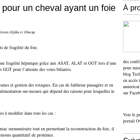
 pour un cheval ayant un foie
À pr
ditions Alpha et Omega
ts de fragilité du foie.
des confé
 une fragilité hépatique grâce aux ASAT, ALAT et GGT lors d’une
pour mieu
es GGT pour l’atteinte des voies biliaires.
blog Tech
en accès 
ismes et gestion des toxiques. En cas de faiblesse passagère et en
anneetca
e alimentation sur-mesure qui dépend des raisons pour lesquelles le
sur Faceb
es à modifier dans tous les cas :
Voir le p
portail O
iac surnuméraire tout en permettant la reconstruction du foie, il
 moins quantitatif de protéines.