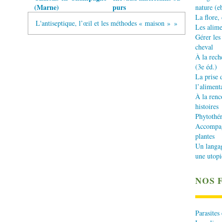
(Marne)
purs
nature (e
La flore,
L'antiseptique, l’œil et les méthodes « maison »
Les alime
Gérer les
cheval
À la rech
(3e éd.)
La prise 
l’aliment
À la renc
histoires
Phytothér
Accompagn
plantes
Un langa
une utopi
NOS 
Parasites