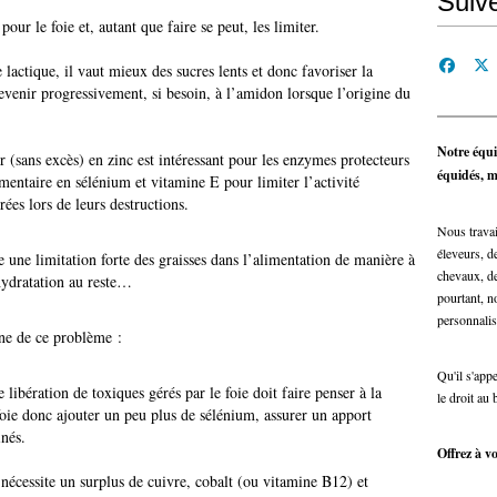
Suiv
pour le foie et, autant que faire se peut, les limiter.
 lactique, il vaut mieux des sucres lents et donc favoriser la
evenir progressivement, si besoin, à l’amidon lorsque l’origine du
Notre équi
 (sans excès) en zinc est intéressant pour les enzymes protecteurs
équidés, ma
émentaire en sélénium et vitamine E pour limiter l’activité
ées lors de leurs destructions.
Nous travai
éleveurs, de
ge une limitation forte des graisses dans l’alimentation de manière à
chevaux, de
shydratation au reste…
pourtant, n
personnalis
ine de ce problème :
Qu'il s'app
libération de toxiques gérés par le foie doit faire penser à la
le droit au 
oie donc ajouter un peu plus de sélénium, assurer un apport
inés.
Offrez à vo
nécessite un surplus de cuivre, cobalt (ou vitamine B12) et