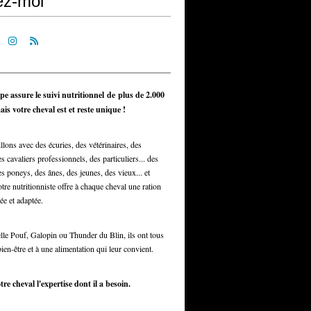
ez-moi
pe assure le suivi nutritionnel de plus de 2.000
is votre cheval est et reste unique !
llons avec des écuries, des vétérinaires, des
s cavaliers professionnels, des particuliers... des
s poneys, des ânes, des jeunes, des vieux... et
otre nutritionniste offre à chaque cheval une ration
ée et adaptée.
elle Pouf, Galopin ou Thunder du Blin, ils ont tous
bien-être et à une alimentation qui leur convient.
tre cheval l'expertise dont il a besoin.