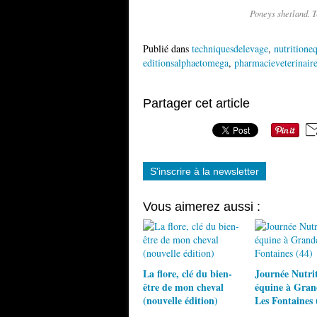
Poneys shetland. T
Publié dans
techniquesdelevage
,
nutritione
editionsalphaetomega
,
pharmacieveterinair
Partager cet article
S'inscrire à la newsletter
Vous aimerez aussi :
La flore, clé du bien-
Journée Nutri
être de mon cheval
équine à Gra
(nouvelle édition)
Les Fontaines 