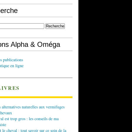
erche
ions Alpha & Oméga
s publications
tique en ligne
LIVRES
 alternatives naturelles aux vermifuges
chevaux
l est trop gros : les conseils de ma
iste
t le cheval : tout savoir sur ce soin de la