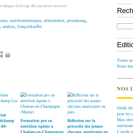
echniques d'élevage (R) tous droits réservés
Rech
quine
,
nutritionnisteequin
,
alimentation
,
prisedesang
,
e
,
analyse
,
françoiskaeffer
Edit
Toutes no
Notre bou
NOS 
Guide des
pour les 
tion
Mon cheva
ndchamp
Formation pro en
Réflexion sur la
nutritionn
(44)
nutrition équine à
précocité des jeunes
Chalons-en-Champagne
chevaux américains ou
L'argile e