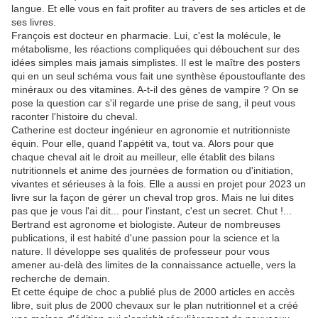
langue. Et elle vous en fait profiter au travers de ses articles et de
ses livres.
François est docteur en pharmacie. Lui, c'est la molécule, le
métabolisme, les réactions compliquées qui débouchent sur des
idées simples mais jamais simplistes. Il est le maître des posters
qui en un seul schéma vous fait une synthèse époustouflante des
minéraux ou des vitamines. A-t-il des gènes de vampire ? On se
pose la question car s'il regarde une prise de sang, il peut vous
raconter l'histoire du cheval.
Catherine est docteur ingénieur en agronomie et nutritionniste
équin. Pour elle, quand l'appétit va, tout va. Alors pour que
chaque cheval ait le droit au meilleur, elle établit des bilans
nutritionnels et anime des journées de formation ou d'initiation,
vivantes et sérieuses à la fois. Elle a aussi en projet pour 2023 un
livre sur la façon de gérer un cheval trop gros. Mais ne lui dites
pas que je vous l'ai dit... pour l'instant, c'est un secret. Chut !...
Bertrand est agronome et biologiste. Auteur de nombreuses
publications, il est habité d'une passion pour la science et la
nature. Il développe ses qualités de professeur pour vous
amener au-delà des limites de la connaissance actuelle, vers la
recherche de demain.
Et cette équipe de choc a publié plus de 2000 articles en accès
libre, suit plus de 2000 chevaux sur le plan nutritionnel et a créé