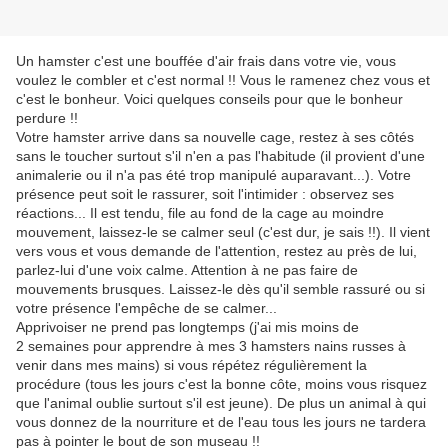
Un hamster c'est une bouffée d'air frais dans votre vie, vous
voulez le combler et c'est normal !! Vous le ramenez chez vous et
c'est le bonheur. Voici quelques conseils pour que le bonheur
perdure !!
Votre hamster arrive dans sa nouvelle cage, restez à ses côtés
sans le toucher surtout s'il n'en a pas l'habitude (il provient d'une
animalerie ou il n'a pas été trop manipulé auparavant...). Votre
présence peut soit le rassurer, soit l'intimider : observez ses
réactions... Il est tendu, file au fond de la cage au moindre
mouvement, laissez-le se calmer seul (c'est dur, je sais !!). Il vient
vers vous et vous demande de l'attention, restez au près de lui,
parlez-lui d'une voix calme. Attention à ne pas faire de
mouvements brusques. Laissez-le dès qu'il semble rassuré ou si
votre présence l'empêche de se calmer...
Apprivoiser ne prend pas longtemps (j'ai mis moins de
2 semaines pour apprendre à mes 3 hamsters nains russes à
venir dans mes mains) si vous répétez régulièrement la
procédure (tous les jours c'est la bonne côte, moins vous risquez
que l'animal oublie surtout s'il est jeune). De plus un animal à qui
vous donnez de la nourriture et de l'eau tous les jours ne tardera
pas à pointer le bout de son museau !!