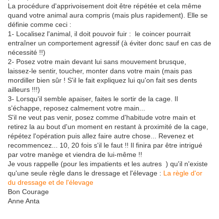
La procédure d'apprivoisement doit être répétée et cela même
quand votre animal aura compris (mais plus rapidement). Elle se
définie comme ceci :
1- Localisez l'animal, il doit pouvoir fuir : le coincer pourrait
entraîner un comportement agressif (à éviter donc sauf en cas de
nécessité !!)
2- Posez votre main devant lui sans mouvement brusque,
laissez-le sentir, toucher, monter dans votre main (mais pas
mordiller bien sûr ! S'il le fait expliquez lui qu'on fait ses dents
ailleurs !!!)
3- Lorsqu'il semble apaiser, faites le sortir de la cage. Il
s'échappe, reposez calmement votre main...
S'il ne veut pas venir, posez comme d'habitude votre main et
retirez la au bout d'un moment en restant à proximité de la cage,
répétez l'opération puis allez faire autre chose... Revenez et
recommencez... 10, 20 fois s'il le faut !! Il finira par être intrigué
par votre manège et viendra de lui-même !!
Je vous rappelle (pour les impatients et les autres ) qu'il n'existe
qu'une seule règle dans le dressage et l'élevage :
La règle d'or
du dressage et de l'élevage
Bon Courage
Anne Anta