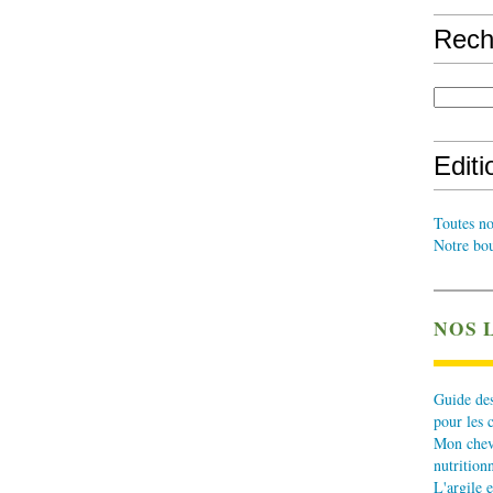
Rech
Edit
Toutes no
Notre bou
NOS 
Guide des
pour les 
Mon cheva
nutritionn
L'argile e