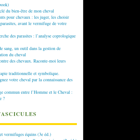
book)
 clé du bien-être de mon cheval
nts pour chevaux : les juger, les choisir
 parasites, avant le vermifuge de votre
erche des parasites : l’analyse coprologique
de sang, un outil dans la gestion de
ation du cheval
ontre des chevaux. Raconte-moi leurs
apie traditionnelle et symbolique.
ez votre cheval par la connaissance des
ge commun entre l’Homme et le Cheval :
e ?
FASCICULES
 et vermifuges équins (3e éd.)