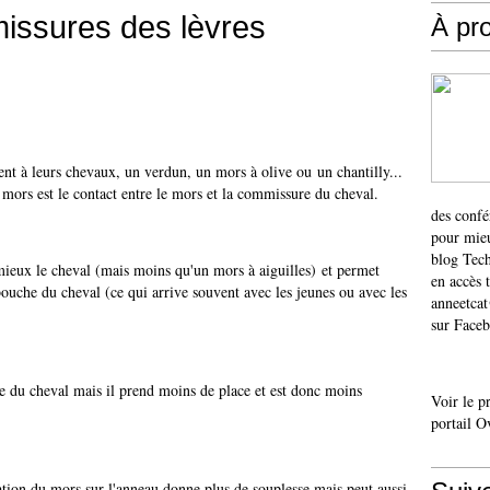
issures des lèvres
À pr
nt à leurs chevaux, un verdun, un mors à olive ou un chantilly...
ts mors est le contact entre le mors et la commissure du cheval.
des confé
pour mieu
blog Tech
mieux le cheval (mais moins qu'un mors à aiguilles) et permet
en accès 
bouche du cheval (ce qui arrive souvent avec les jeunes ou avec les
anneetca
sur Faceb
e du cheval mais il prend moins de place et est donc moins
Voir le p
portail O
ation du mors sur l'anneau donne plus de souplesse mais peut aussi