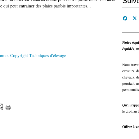
Suiv
 qui peut entrainer des plaies parfois importantes...
Notre équi
équidés, ma
Nous travai
éleveurs, de
chevaux, de
pourtant, n
personnalis
Qu'il s'app
le droit au 
Offrez à vo