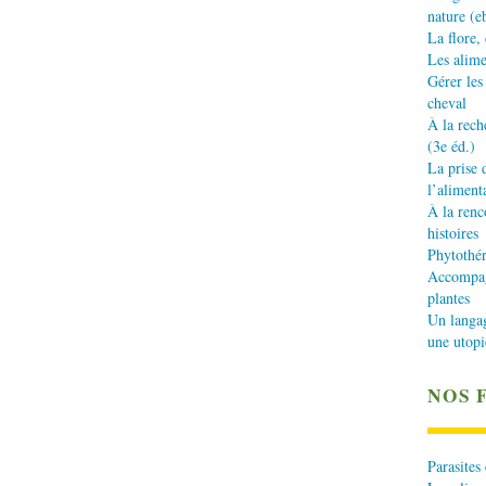
nature (e
La flore,
Les alime
Gérer les
cheval
À la rech
(3e éd.)
La prise 
l’aliment
À la renc
histoires
Phytothér
Accompagn
plantes
Un langa
une utopi
NOS 
Parasites