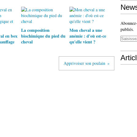
News
Abonnez-v
publiés.
La composition
Mon cheval a une
al en box
biochimique du pied du
anémie : d'où est-ce
hauffage
cheval
qu'elle vient ?
Artic
Apprivoiser son poulain