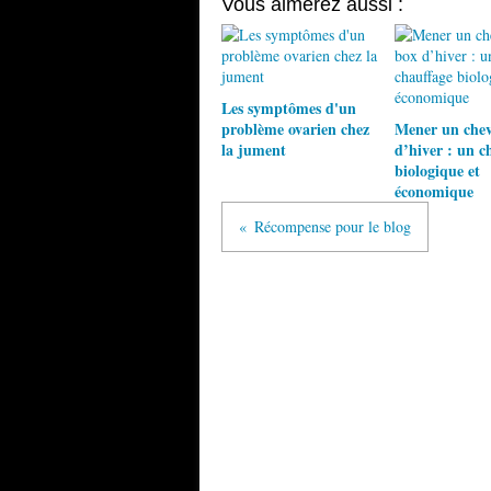
Vous aimerez aussi :
Les symptômes d'un
problème ovarien chez
Mener un chev
la jument
d’hiver : un c
biologique et
économique
Récompense pour le blog