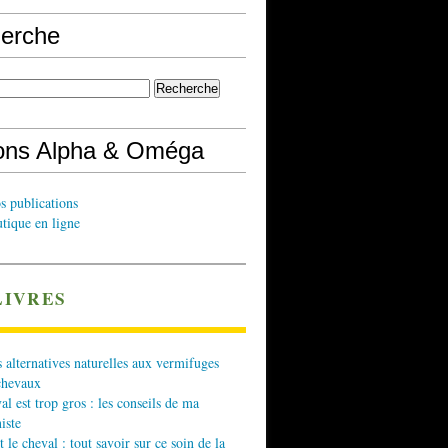
erche
ions Alpha & Oméga
s publications
tique en ligne
LIVRES
 alternatives naturelles aux vermifuges
chevaux
l est trop gros : les conseils de ma
iste
t le cheval : tout savoir sur ce soin de la