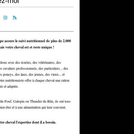
ez-moi
pe assure le suivi nutritionnel de plus de 2.000
is votre cheval est et reste unique !
llons avec des écuries, des vétérinaires, des
s cavaliers professionnels, des particuliers... des
s poneys, des ânes, des jeunes, des vieux... et
otre nutritionniste offre à chaque cheval une ration
ée et adaptée.
elle Pouf, Galopin ou Thunder du Blin, ils ont tous
bien-être et à une alimentation qui leur convient.
tre cheval l'expertise dont il a besoin.