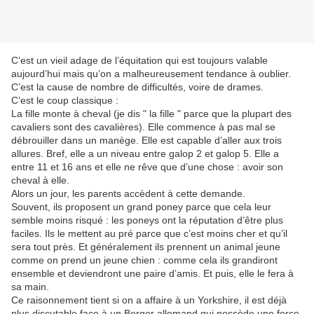
C’est un vieil adage de l’équitation qui est toujours valable
aujourd’hui mais qu’on a malheureusement tendance à oublier.
C’est la cause de nombre de difficultés, voire de drames.
C’est le coup classique :
La fille monte à cheval (je dis " la fille " parce que la plupart des
cavaliers sont des cavalières). Elle commence à pas mal se
débrouiller dans un manège. Elle est capable d’aller aux trois
allures. Bref, elle a un niveau entre galop 2 et galop 5. Elle a
entre 11 et 16 ans et elle ne rêve que d’une chose : avoir son
cheval à elle.
Alors un jour, les parents accèdent à cette demande.
Souvent, ils proposent un grand poney parce que cela leur
semble moins risqué : les poneys ont la réputation d’être plus
faciles. Ils le mettent au pré parce que c’est moins cher et qu’il
sera tout près. Et généralement ils prennent un animal jeune
comme on prend un jeune chien : comme cela ils grandiront
ensemble et deviendront une paire d’amis. Et puis, elle le fera à
sa main.
Ce raisonnement tient si on a affaire à un Yorkshire, il est déjà
plus discutable face à un Berger allemand qui possède une force