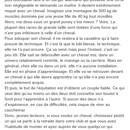
non négligeable et demande un maître. Il devient extrêmement
risqué avec un cheval. Imaginez une montagne de 500 kg de
muscles dominée par une jeune fille de 40 kg tout mouillés.
Alors, me direz-vous un grand poney c’est mieux ? Voire. La
plupart des races de grande taille sont dotées d’une force qui
n’est pas inférieure à celle d’un cheval.
Pour éduquer son cheval, il ne restera à la cavalière qu’à faire
preuve de technique. Et c’est là que le bât blesse, la technique,
elle ne l’a pas encore. Ça va venir mais pour l’instant, c’est un
peu tôt. Elle sait se débrouiller avec un cheval mis, dans un
univers relativement contrôlé, le manège ou la carrière. Mais en
général, chez elle ou dans un pré, elle n’a aucune installation.
Elle est en phase d’apprentissage. Et elle va se retrouver devant
un cheval à qui elle devra apprendre ce qu’elle n’a pas encore
complètement acquis.
Et puis, le but de l’équitation est d’obtenir un couple fiable. Ce qui
veut dire qu’au moins un des deux doit connaître son boulot à
fond pour l’apprendre à l’autre. Si aucun des deux n’a
d’expérience, en cas de difficultés, cela risque de virer au
cauchemar.
Donc, jeunes lecteurs, si vous voulez un cheval, choisissez plutôt
un qui va partir à la retraite dans votre club et que vous avez
l’habitude de monter et ayez auprès de vous quelqu’un qui