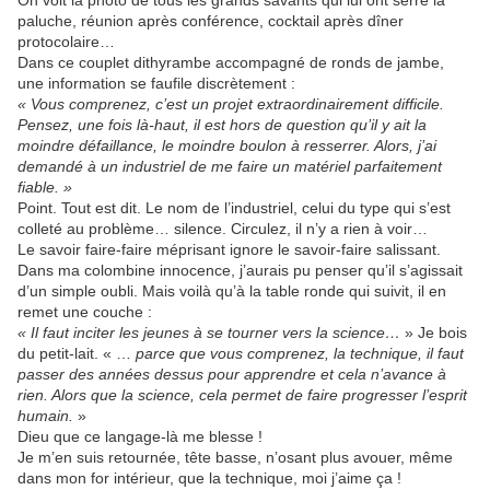
On voit la photo de tous les grands savants qui lui ont serré la
paluche, réunion après conférence, cocktail après dîner
protocolaire…
Dans ce couplet dithyrambe accompagné de ronds de jambe,
une information se faufile discrètement :
« Vous comprenez, c’est un projet extraordinairement difficile.
Pensez, une fois là-haut, il est hors de question qu’il y ait la
moindre défaillance, le moindre boulon à resserrer. Alors, j’ai
demandé à un industriel de me faire un matériel parfaitement
fiable. »
Point. Tout est dit. Le nom de l’industriel, celui du type qui s’est
colleté au problème… silence. Circulez, il n’y a rien à voir…
Le savoir faire-faire méprisant ignore le savoir-faire salissant.
Dans ma colombine innocence, j’aurais pu penser qu’il s’agissait
d’un simple oubli. Mais voilà qu’à la table ronde qui suivit, il en
remet une couche :
« Il faut inciter les jeunes à se tourner vers la science…
» Je bois
du petit-lait. « …
parce que vous comprenez, la technique, il faut
passer des années dessus pour apprendre et cela n’avance à
rien. Alors que la science, cela permet de faire progresser l’esprit
humain.
»
Dieu que ce langage-là me blesse !
Je m’en suis retournée, tête basse, n’osant plus avouer, même
dans mon for intérieur, que la technique, moi j’aime ça !