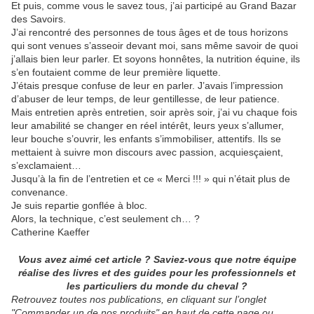
Et puis, comme vous le savez tous, j’ai participé au Grand Bazar
des Savoirs.
J’ai rencontré des personnes de tous âges et de tous horizons
qui sont venues s’asseoir devant moi, sans même savoir de quoi
j’allais bien leur parler. Et soyons honnêtes, la nutrition équine, ils
s’en foutaient comme de leur première liquette.
J’étais presque confuse de leur en parler. J’avais l’impression
d’abuser de leur temps, de leur gentillesse, de leur patience.
Mais entretien après entretien, soir après soir, j’ai vu chaque fois
leur amabilité se changer en réel intérêt, leurs yeux s’allumer,
leur bouche s’ouvrir, les enfants s’immobiliser, attentifs. Ils se
mettaient à suivre mon discours avec passion, acquiesçaient,
s’exclamaient…
Jusqu’à la fin de l’entretien et ce « Merci !!! » qui n’était plus de
convenance.
Je suis repartie gonflée à bloc.
Alors, la technique, c’est seulement ch… ?
Catherine Kaeffer
Vous avez aimé cet article ? Saviez-vous que notre équipe
réalise des livres et des guides pour les professionnels et
les particuliers du monde du cheval ?
Retrouvez toutes nos publications, en cliquant sur l’onglet
"Commander un de nos produits" en haut de cette page ou