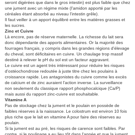
seront digérées que dans le gros intestin) est plus faible que chez
une jument avec un régime mixte (l'amidon apporté par les
céréales étant absorbé au niveau l'intestin grêle).
Il faut veiller à un apport équilibré entre les matières grasses et
les sucres.
Zinc et Cuivre
Là encore, pas de réserve maternelle. La richesse du lait sera
donc dépendante des apports alimentaires. Or la majorité des
fourrages français, y compris dans les grandes régions d'élevage
du cheval, sont déficitaires en cuivre. Un chaulage trop massif
destiné à relever le pH du sol est un facteur aggravant.
Le cuivre est un agent très intéressant pour réduire les risques
d'ostéochondrose redoutée à juste titre chez les poulains à
croissance rapide. Les antagonistes du cuivre comme les excès
de calcium et de zinc auraient l'action inverse. La surveillance
non seulement du classique rapport phosphocalcique (Ca/P)
mais aussi du rapport zinc-cuivre est souhaitable.
Vitamine A
Pas de stockage chez la jument et le poulain en possède de
faibles réserves à la naissance. Le colostrum est environ 10 fois
plus riche que le lait en vitamine A pour faire des réserves au
poulain.
Si la jument est au pré, les risques de carence sont faibles. Par
contre, si le poulinage a eu lieu tôt dans l'année et que la jument