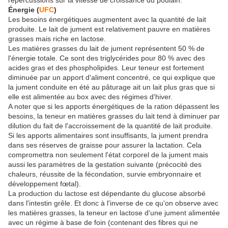
répercussions sur la vitesse de croissance du poulain.
Énergie (
UFC
)
Les besoins énergétiques augmentent avec la quantité de lait
produite. Le lait de jument est relativement pauvre en matières
grasses mais riche en lactose.
Les matières grasses du lait de jument représentent 50 % de
l'énergie totale. Ce sont des triglycérides pour 80 % avec des
acides gras et des phospholipides. Leur teneur est fortement
diminuée par un apport d'aliment concentré, ce qui explique que
la jument conduite en été au pâturage ait un lait plus gras que si
elle est alimentée au box avec des régimes d'hiver.
A noter que si les apports énergétiques de la ration dépassent les
besoins, la teneur en matières grasses du lait tend à diminuer par
dilution du fait de l'accroissement de la quantité de lait produite.
Si les apports alimentaires sont insuffisants, la jument prendra
dans ses réserves de graisse pour assurer la lactation. Cela
compromettra non seulement l'état corporel de la jument mais
aussi les paramètres de la gestation suivante (précocité des
chaleurs, réussite de la fécondation, survie embryonnaire et
développement fœtal).
La production du lactose est dépendante du glucose absorbé
dans l'intestin grêle. Et donc à l'inverse de ce qu'on observe avec
les matières grasses, la teneur en lactose d'une jument alimentée
avec un régime à base de foin (contenant des fibres qui ne