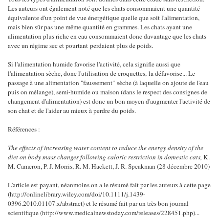
Les auteurs ont également noté que les chats consommaient une quantité
équivalente d'un point de vue énergétique quelle que soit l'alimentation,
mais bien sûr pas une même quantité en grammes. Les chats ayant une
alimentation plus riche en eau consommaient donc davantage que les chats
avec un régime sec et pourtant perdaient plus de poids.
Si l'alimentation humide favorise l'activité, cela signifie aussi que
l'alimentation sèche, donc l'utilisation de croquettes, la défavorise... Le
passage à une alimentation "faussement" sèche (à laquelle on ajoute de l'eau
puis on mélange), semi-humide ou maison (dans le respect des consignes de
changement d'alimentation) est donc un bon moyen d'augmenter l'activité de
son chat et de l'aider au mieux à perdre du poids.
Références :
The effects of increasing water content to reduce the energy density of the
diet on body mass changes following caloric restriction in domestic cats,
K.
M. Cameron, P. J. Morris, R. M. Hackett, J. R. Speakman (28 décembre 2010)
L'article est payant, néanmoins on a le résumé fait par les auteurs à cette page
(http://onlinelibrary.wiley.com/doi/10.1111/j.1439-
0396.2010.01107.x/abstract) et le résumé fait par un très bon journal
scientifique (http://www.medicalnewstoday.com/releases/228451.php)...