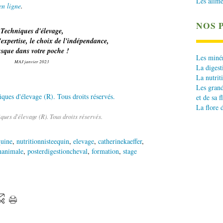
Les alime
en ligne
.
NOS 
Techniques d'élevage,
'expertise, le choix de l'indépendance,
usque dans votre poche !
Les minér
MAJ janvier 2023
La digest
La nutrit
Les grand
et de sa f
La flore 
ques d'élevage (R). Tous droits réservés.
quine
,
nutritionnisteequin
,
elevage
,
catherinekaeffer
,
nanimale
,
posterdigestioncheval
,
formation
,
stage