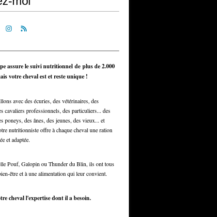
ez-moi
pe assure le suivi nutritionnel de plus de 2.000
is votre cheval est et reste unique !
llons avec des écuries, des vétérinaires, des
s cavaliers professionnels, des particuliers... des
s poneys, des ânes, des jeunes, des vieux... et
otre nutritionniste offre à chaque cheval une ration
ée et adaptée.
elle Pouf, Galopin ou Thunder du Blin, ils ont tous
bien-être et à une alimentation qui leur convient.
tre cheval l'expertise dont il a besoin.