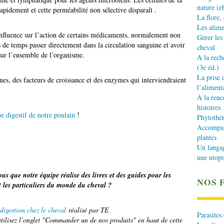
nature (e
rapidement et cette perméabilité non sélective disparaît .
La flore,
Les alime
nfluence sur l’action de certains médicaments, normalement non
Gérer les
s de temps passer directement dans la circulation sanguine et avoir
cheval
sur l’ensemble de l’organisme.
À la rech
(3e éd.)
La prise 
s, des facteurs de croissance et des enzymes qui interviendraient
l’aliment
À la renc
histoires
be digestif de notre poulain
!
Phytothér
Accompagn
plantes
Un langa
une utopi
us que notre équipe réalise des livres et des guides pour les
NOS 
t les particuliers du monde du cheval ?
digestion chez le cheval
réalisé par TE
Parasites
ilisez l’onglet "Commander un de nos produits" en haut de cette