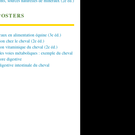
nts, sources naturelles de minéraux (2e éd.)
POSTERS
aux en alimentation équine (3e éd.)
ion chez le cheval (2e éd.)
ion vitaminique du cheval (2e éd.)
es voies métaboliques : exemple du cheval
lore digestive
digestive intestinale du cheval