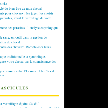
book)
 clé du bien-être de mon cheval
nts pour chevaux : les juger, les choisir
 parasites, avant le vermifuge de votre
erche des parasites : l’analyse coprologique
de sang, un outil dans la gestion de
ation du cheval
ontre des chevaux. Raconte-moi leurs
apie traditionnelle et symbolique.
ez votre cheval par la connaissance des
ge commun entre l’Homme et le Cheval :
e ?
FASCICULES
 et vermifuges équins (3e éd.)