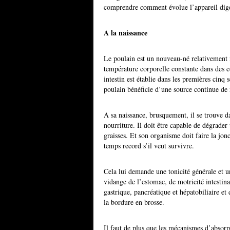
comprendre comment évolue l’appareil dige
A la naissance
Le poulain est un nouveau-né relativement 
température corporelle constante dans des c
intestin est établie dans les premières cinq 
poulain bénéficie d’une source continue de 
A sa naissance, brusquement, il se trouve d
nourriture. Il doit être capable de dégrader
graisses. Et son organisme doit faire la jo
temps record s’il veut survivre.
Cela lui demande une tonicité générale et un
vidange de l’estomac, de motricité intestina
gastrique, pancréatique et hépatobiliaire et
la bordure en brosse.
Il faut de plus que les mécanismes d’absorp