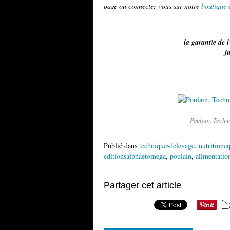
page ou connectez-vous sur notre
boutique 
la garantie de l
j
Poulain. Techni
Publié dans
techniquesdelevage
,
nutritione
editionsalphaetomega
,
poulain
,
alimentatio
Partager cet article