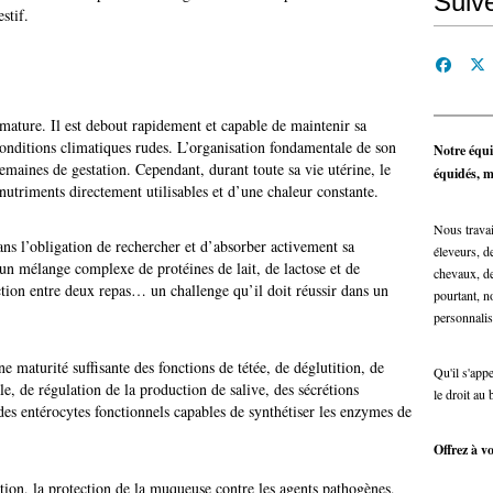
Suiv
stif.
mature. Il est debout rapidement et capable de maintenir sa
onditions climatiques rudes. L’organisation fondamentale de son
Notre équi
semaines de gestation. Cependant, durant toute sa vie utérine, le
équidés, ma
nutriments directement utilisables et d’une chaleur constante.
Nous travai
ans l’obligation de rechercher et d’absorber activement sa
éleveurs, de
 un mélange complexe de protéines de lait, de lactose et de
chevaux, de
nction entre deux repas… un challenge qu’il doit réussir dans un
pourtant, n
personnalis
e maturité suffisante des fonctions de tétée, de déglutition, de
Qu'il s'app
le, de régulation de la production de salive, des sécrétions
le droit au 
 des entérocytes fonctionnels capables de synthétiser les enzymes de
Offrez à vo
tion, la protection de la muqueuse contre les agents pathogènes,