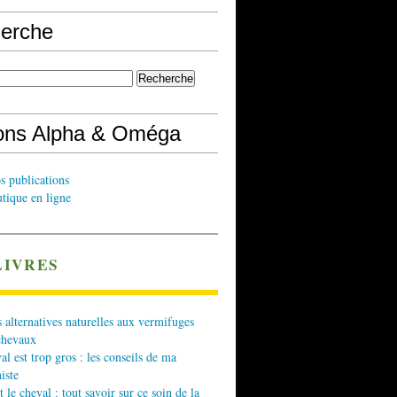
erche
ions Alpha & Oméga
s publications
tique en ligne
LIVRES
 alternatives naturelles aux vermifuges
chevaux
l est trop gros : les conseils de ma
iste
t le cheval : tout savoir sur ce soin de la