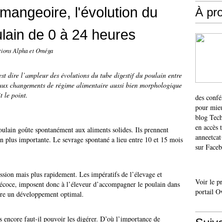
mangeoire, l'évolution du
À pr
ulain de 0 à 24 heures
itions Alpha et Oméga
st dire l’ampleur des évolutions du tube digestif du poulain entre
 aux changements de régime alimentaire aussi bien morphologique
t le point.
des confé
pour mieu
blog Tech
en accès 
poulain goûte spontanément aux aliments solides. Ils prennent
anneetca
n plus importante. Le sevrage spontané a lieu entre 10 et 15 mois
sur Faceb
sion mais plus rapidement. Les impératifs de l’élevage et
Voir le p
écoce, imposent donc à l’éleveur d’accompagner le poulain dans
portail O
ttre un développement optimal.
s encore faut-il pouvoir les digérer. D’où l’importance de