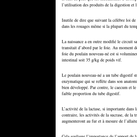
l’utilisation des produits de la digestion et
Inutile de dire que suivant la célèbre loi d
dans les rouages même si la plupart du temps
La naissance a en outre modifié le circuit s
transitait d’abord par le foie. Au moment de
foie du poulain nouveau-né est si volumineu
intestinal soit 35 g/kg de poids vif.
Le poulain nouveau-né a un tube digestif s
enzymatique qui se reflète dans son anatomie
bien développé. Par contre, le caecum et le
faible proportion du tube digestif.
L’activité de la lactase, si importante dans 
contraire, les activités de la sucrase, de la 
augmenteront au fur et à mesure de l’allait
Cela souligne l’importance de l’apport de l