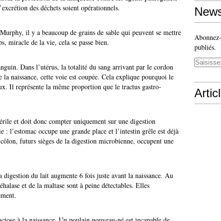
 l’excrétion des déchets soient opérationnels.
News
e Murphy, il y a beaucoup de grains de sable qui peuvent se mettre
Abonnez-v
, miracle de la vie, cela se passe bien.
publiés.
anguin. Dans l’utérus, la totalité du sang arrivant par le cordon
 la naissance, cette voie est coupée. Cela explique pourquoi le
x. Il représente la même proportion que le tractus gastro-
Artic
térile et doit donc compter uniquement sur une digestion
 : l’estomac occupe une grande place et l’intestin grêle est déjà
 côlon, futurs sièges de la digestion microbienne, occupent une
la digestion du lait augmente 6 fois juste avant la naissance. Au
tréhalase et de la maltase sont à peine détectables. Elles
ement.
actose à la naissance. Un poulain nouveau-né est incapable de