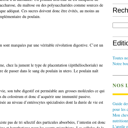
saccharose, du maltose ou des polysaccharides comme sources de
Rech
que adéquat. Ces sucres doivent donc être évités, au moins au
complémentaire du poulain.
Edit
n sont marquées par une véritable révolution digestive. C’est un
Toutes no
Notre bou
me, chez la jument le type de placentation (épithéliochoriale) ne
 de passer dans le sang du poulain in utero. Le poulain naît
NOS 
vie, son tube digestif est perméable aux grosses molécules ce qui
s du colostrum et donc d’acquérir une immunité passive.
sée au niveau d’entérocytes spécialisées dont la durée de vie est
Guide des
pour les 
Mon cheva
nutritionn
ste pas de tri sélectif des particules absorbées, l’intestin est donc
L'argile e
uine et lymphatique pour les agents microbiens. Les cellules de la