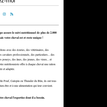
ez-moi
pe assure le suivi nutritionnel de plus de 2.000
is votre cheval est et reste unique !
llons avec des écuries, des vétérinaires, des
s cavaliers professionnels, des particuliers... des
s poneys, des ânes, des jeunes, des vieux... et
otre nutritionniste offre à chaque cheval une ration
ée et adaptée.
elle Pouf, Galopin ou Thunder du Blin, ils ont tous
bien-être et à une alimentation qui leur convient.
tre cheval l'expertise dont il a besoin.