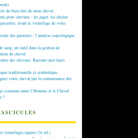
book)
 clé du bien-être de mon cheval
nts pour chevaux : les juger, les choisir
 parasites, avant le vermifuge de votre
erche des parasites : l’analyse coprologique
de sang, un outil dans la gestion de
ation du cheval
ontre des chevaux. Raconte-moi leurs
apie traditionnelle et symbolique.
ez votre cheval par la connaissance des
ge commun entre l’Homme et le Cheval :
e ?
FASCICULES
 et vermifuges équins (3e éd.)