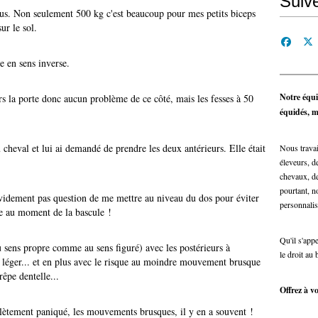
Suiv
xclus. Non seulement 500 kg c'est beaucoup pour mes petits biceps
sur le sol.
de en sens inverse.
Notre équi
vers la porte donc aucun problème de ce côté, mais les fesses à 50
équidés, ma
cheval et lui ai demandé de prendre les deux antérieurs. Elle était
Nous travai
éleveurs, de
chevaux, de
pourtant, n
évidement pas question de me mettre au niveau du dos pour éviter
personnalis
ire au moment de la bascule !
Qu'il s'app
 sens propre comme au sens figuré) avec les postérieurs à
le droit au 
, léger... et en plus avec le risque au moindre mouvement brusque
êpe dentelle...
Offrez à vo
ètement paniqué, les mouvements brusques, il y en a souvent !