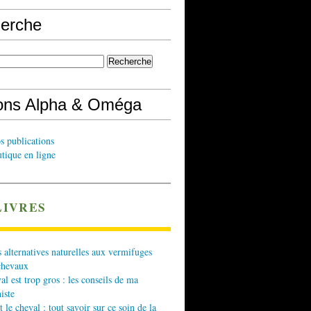
erche
ions Alpha & Oméga
s publications
tique en ligne
LIVRES
 alternatives naturelles aux vermifuges
chevaux
l est trop gros : les conseils de ma
iste
t le cheval : tout savoir sur ce soin de la