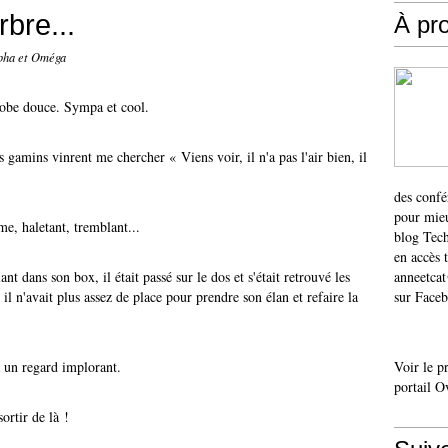
rbre...
À pr
lpha et Oméga
a robe douce. Sympa et cool.
s gamins vinrent me chercher « Viens voir, il n'a pas l'air bien, il
des confé
pour mieu
e, haletant, tremblant...
blog Tech
en accès 
ant dans son box, il était passé sur le dos et s'était retrouvé les
anneetca
il n'avait plus assez de place pour prendre son élan et refaire la
sur Faceb
ta un regard implorant.
Voir le p
portail O
sortir de là !