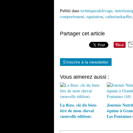
Publié dans
techniquesdelevage
,
nutritione
comportement
,
equitation
,
catherinekaeffer
Partager cet article
S'inscrire à la newsletter
Vous aimerez aussi :
La flore, clé du bien-
Journée Nutri
être de mon cheval
équine à Gra
(nouvelle édition)
Les Fontaines 