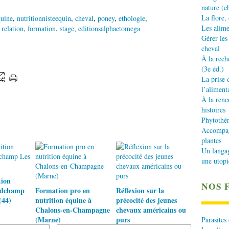
nature (e
La flore,
quine
,
nutritionnisteequin
,
cheval
,
poney
,
ethologie
,
Les alime
,
relation
,
formation
,
stage
,
editionsalphaetomega
Gérer les
cheval
À la rech
(3e éd.)
La prise 
l’aliment
À la renc
histoires
Phytothér
Accompagn
plantes
Un langa
une utopi
tion
NOS 
ndchamp
Formation pro en
Réflexion sur la
(44)
nutrition équine à
précocité des jeunes
Chalons-en-Champagne
chevaux américains ou
(Marne)
purs
Parasites