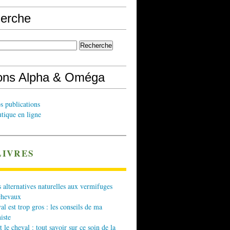
erche
ions Alpha & Oméga
s publications
tique en ligne
LIVRES
 alternatives naturelles aux vermifuges
chevaux
l est trop gros : les conseils de ma
iste
t le cheval : tout savoir sur ce soin de la