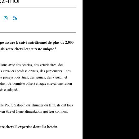
ez-moi
pe assure le suivi nutritionnel de plus de 2.000
is votre cheval est et reste unique !
llons avec des écuries, des vétérinaires, des
s cavaliers professionnels, des particuliers... des
s poneys, des ânes, des jeunes, des vieux... et
otre nutritionniste offre à chaque cheval une ration
ée et adaptée.
elle Pouf, Galopin ou Thunder du Blin, ils ont tous
bien-être et à une alimentation qui leur convient.
tre cheval l'expertise dont il a besoin.