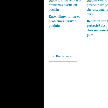
Race, alimentation et
problèmes osseux du
Réflexion sur l
poulain
précocité des 
chevaux améri
purs
Bonne année