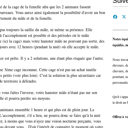
Suiv
té de la cage de la femelle afin que les 2 animaux fassent
 barreaux. Vous aurez ainsi également la possibilité d'avoir un bon
rtement du mâle et de la femelle.
pas toujours la saillie du mâle, ni même sa présence. Elle
où l'accouplement est possible et des périodes où le mâle
Notre équi
 (ici la cage) mais votre hamster mâle ne pouvant pas sortir, des
équidés, ma
 jours avec 12 heures (pendant la nuit) où elle accepte le mâle.
est prête. Il y a 2 solutions, une étant plus risquée que l'autre.
Nous travai
éleveurs, de
ne 3ème cage inconnue. Cette cage n'est pas un achat inutile
chevaux, de
 petits (voir plus loin). C'est la solution la plus sécuritaire car
pourtant, n
de territoire à défendre.
personnalis
 vous faîtes l'inverse, votre hamster mâle n'étant pas sur son
Qu'il s'app
melle et pourra perdre ses moyens.
le droit au 
2 animaux ensemble 1 heure et qui plus est de plein jour. Le
'accouplement, s'il a lieu, ne pourra donc se faire qu'à la nuit
Offrez à vo
er, à moins que vous n'ayez une vision nocturne perçante, vous
as devant vous... D'où l'intérêt de connaitre le moment où votre