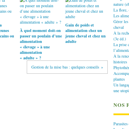
nature (e
La flore,
Les alime
Gérer les
a
Gain de poids et
cheval
jeunes
À quel moment doit-on
alimentation chez un
À la rech
cains ou
passer un poulain d’une
jeune cheval et chez un
(3e éd.)
alimentation
adulte
La prise 
« élevage » à une
l’aliment
alimentation
À la renc
« adulte » ?
histoires
Gestion de la mise bas : quelques conseils
Phytothér
Accompagn
plantes
Un langa
une utopi
NOS 
Parasites