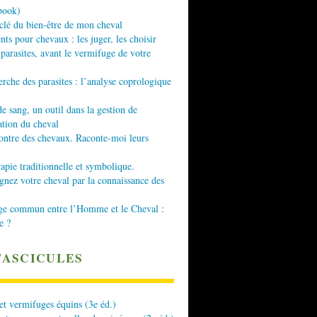
book)
 clé du bien-être de mon cheval
nts pour chevaux : les juger, les choisir
 parasites, avant le vermifuge de votre
erche des parasites : l’analyse coprologique
de sang, un outil dans la gestion de
ation du cheval
ontre des chevaux. Raconte-moi leurs
apie traditionnelle et symbolique.
ez votre cheval par la connaissance des
ge commun entre l’Homme et le Cheval :
e ?
FASCICULES
 et vermifuges équins (3e éd.)