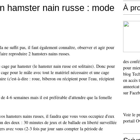
on hamster nain russe : mode
À pr
 ne suffit pas, il faut également connaître, observer et agir pour
faire reproduire 2 hamsters nains russes.
des confé
cage par hamster (le hamster nain russe est solitaire). Donc pour
pour mieu
 cage pour le mâle avec tout le matériel nécessaire et une cage
blog Tech
ire (c'est-à-dire : roue, biberon ou récipient pour l'eau, récipient
en accès 
anneetca
sur Faceb
 de 4-6 semaines mais il est préférable d'attendre que la femelle
Voir le p
os hamsters nains russes, il faudra que vous vous occupiez d'eux
portail O
 un des deux : 30 minutes de jeux et de ballade en liberté surveillée
ers avec vous (2-3 fois par jour sans compter la période de