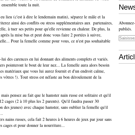
 ensemble toute la nuit.
News
eu lieu (c'est à dire le lendemain matin), séparez le mâle et la
terez ainsi des conflits ou stress supplémentaires aux partenaires,
Abonnez-v
lle, à tuer ses petits pour qu'elle revienne en chaleur. De plus, la
publiés.
 après la mise bas et peut donc vous faire 2 portées à suivre,
 elle... Pour la femelle comme pour vous, ce n'est pas souhaitable
Artic
-lui des carences en lui donnant des aliments complets et variés.
rs pointeront le bout de leur nez... La femelle aura alors besoin
les matériaux que vous lui aurez fournit et d'un endroit calme,
es vôtres !). Tout stress est néfaste au bon déroulement de la
mais pensez au fait que le hamster nain russe est solitaire et qu'il
2 cages (2 à 10 plus les 2 parents). Qu'il faudra passer 30
on des jeunes) avec chaque hamster, sans oublier la femelle qu'il
..
nains russes, cela fait 2 heures à 6 heures de jeux par jour sans
s cages et pour donner la nourriture...