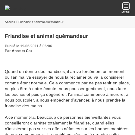
MENU
Accueil
» Friandise et animal quémandeur
Friandise et animal quémandeur
Publié le 19/06/2011 à 06:06
Par
Anne et Cat
Quand on donne des friandises, il arrive forcément un moment
où l'animal va essayer de nous la réclamer ou va la considérer
comme étant normale. Cela commence par ne pas tenir en place,
ne plus être à notre écoute, nous pousser gentiment, nous faire
les poches et puis ça dégénère : l'animal commence à mordre, à
nous bousculer, à nous empêcher d'avancer, à nous prendre la
friandise des mains...
A ce moment-là, beaucoup de personnes bienveillantes vous
conseilleront d'arrêter totalement la friandise, quand elles
n'insisteront pas sur ses effets néfastes sur les bonnes manières
de nos compagnons...Le problème, c'est qu'à prendre cette