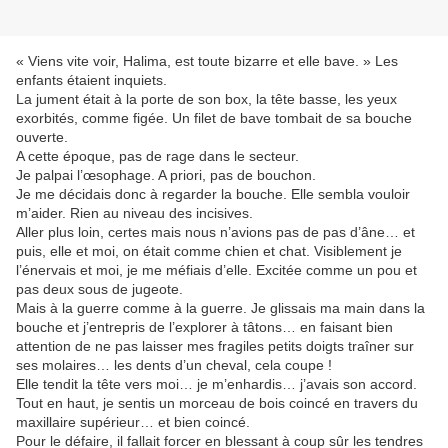
« Viens vite voir, Halima, est toute bizarre et elle bave. » Les
enfants étaient inquiets.
La jument était à la porte de son box, la tête basse, les yeux
exorbités, comme figée. Un filet de bave tombait de sa bouche
ouverte.
A cette époque, pas de rage dans le secteur.
Je palpai l’œsophage. A priori, pas de bouchon.
Je me décidais donc à regarder la bouche. Elle sembla vouloir
m’aider. Rien au niveau des incisives.
Aller plus loin, certes mais nous n’avions pas de pas d’âne… et
puis, elle et moi, on était comme chien et chat. Visiblement je
l’énervais et moi, je me méfiais d’elle. Excitée comme un pou et
pas deux sous de jugeote.
Mais à la guerre comme à la guerre. Je glissais ma main dans la
bouche et j’entrepris de l’explorer à tâtons… en faisant bien
attention de ne pas laisser mes fragiles petits doigts traîner sur
ses molaires… les dents d’un cheval, cela coupe !
Elle tendit la tête vers moi… je m’enhardis… j’avais son accord.
Tout en haut, je sentis un morceau de bois coincé en travers du
maxillaire supérieur… et bien coincé.
Pour le défaire, il fallait forcer en blessant à coup sûr les tendres