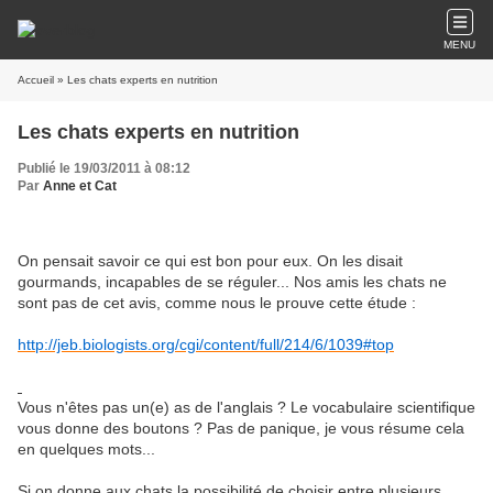
MENU
Accueil
» Les chats experts en nutrition
Les chats experts en nutrition
Publié le 19/03/2011 à 08:12
Par
Anne et Cat
On pensait savoir ce qui est bon pour eux. On les disait
gourmands, incapables de se réguler... Nos amis les chats ne
sont pas de cet avis, comme nous le prouve cette étude :
http://jeb.biologists.org/cgi/content/full/214/6/1039#top
Vous n'êtes pas un(e) as de l'anglais ? Le vocabulaire scientifique
vous donne des boutons ? Pas de panique, je vous résume cela
en quelques mots...
Si on donne aux chats la possibilité de choisir entre plusieurs