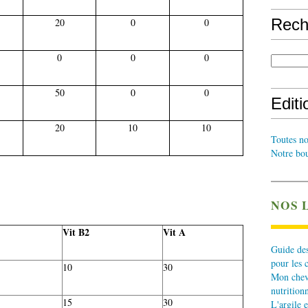
Rech
20
0
0
0
0
0
50
0
0
Edit
20
10
10
Toutes no
Notre bou
NOS 
Vit B2
Vit A
Guide des
pour les 
10
30
Mon cheva
nutritionn
15
30
L'argile e