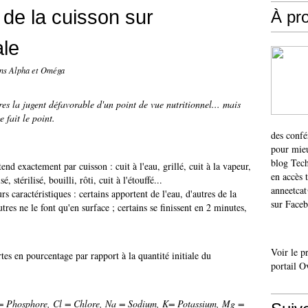
de la cuisson sur
À pr
ale
ons Alpha et Oméga
res la jugent défavorable d'un point de vue nutritionnel... mais
 fait le point.
des confé
pour mieu
blog Tech
nd exactement par cuisson : cuit à l'eau, grillé, cuit à la vapeur,
en accès 
, stérilisé, bouilli, rôti, cuit à l'étouffé...
anneetca
 caractéristiques : certains apportent de l'eau, d'autres de la
sur Faceb
utres ne le font qu'en surface ; certains se finissent en 2 minutes,
Voir le p
rtes en pourcentage par rapport à la quantité initiale du
portail O
 = Phosphore, Cl = Chlore, Na = Sodium, K= Potassium, Mg =