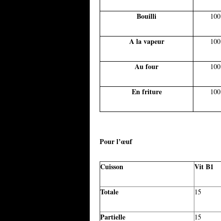
Bouilli
100
A la vapeur
100
Au four
100
En friture
100
Pour l’œuf
Cuisson
Vit B1
Totale
15
Partielle
15