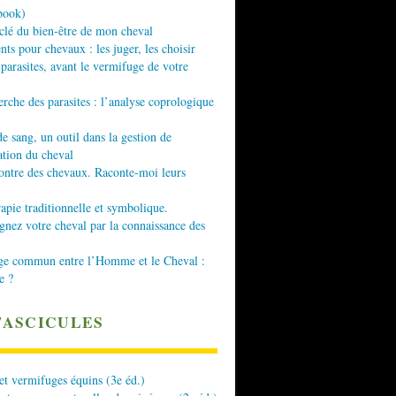
book)
 clé du bien-être de mon cheval
nts pour chevaux : les juger, les choisir
 parasites, avant le vermifuge de votre
erche des parasites : l’analyse coprologique
de sang, un outil dans la gestion de
ation du cheval
ontre des chevaux. Raconte-moi leurs
apie traditionnelle et symbolique.
ez votre cheval par la connaissance des
ge commun entre l’Homme et le Cheval :
e ?
FASCICULES
 et vermifuges équins (3e éd.)