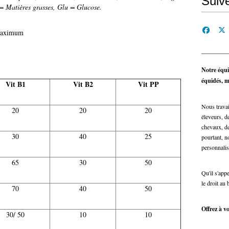
Suiv
 Matières grasses, Glu = Glucose.
 maximum
Notre équi
équidés, ma
Vit B1
Vit B2
Vit PP
Nous travai
20
20
20
éleveurs, de
chevaux, de
30
40
25
pourtant, n
personnalis
65
30
50
Qu'il s'app
le droit au 
70
40
50
Offrez à vo
30/ 50
10
10