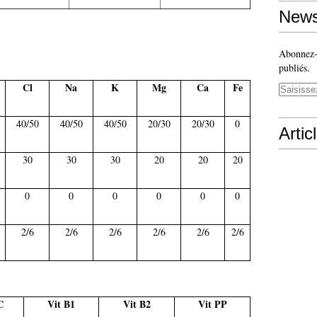
News
Abonnez-v
publiés.
Cl
Na
K
Mg
Ca
Fe
40/50
40/50
40/50
20/30
20/30
0
Artic
30
30
30
20
20
20
0
0
0
0
0
0
2/6
2/6
2/6
2/6
2/6
2/6
C
Vit B1
Vit B2
Vit PP