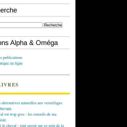
erche
ions Alpha & Oméga
s publications
tique en ligne
LIVRES
 alternatives naturelles aux vermifuges
chevaux
l est trop gros : les conseils de ma
iste
t le cheval : tout savoir sur ce soin de la