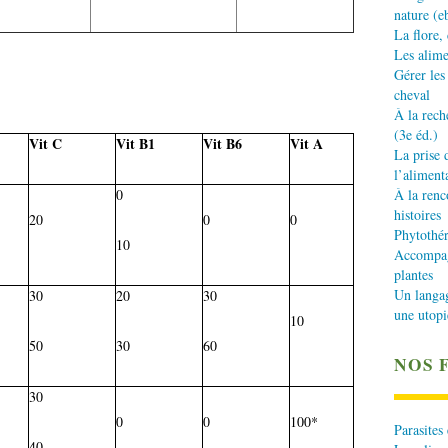
nature (e
La flore,
Les alime
Gérer les
cheval
À la rech
(3e éd.)
Vit C
Vit B1
Vit B6
Vit A
La prise 
l’aliment
0
À la renc
histoires
20
0
0
Phytothér
10
Accompagn
plantes
Un langa
30
20
30
une utopi
10
50
30
60
NOS 
30
0
0
100*
Parasites
40