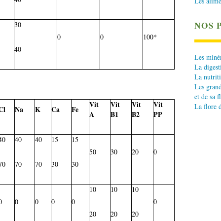
Les alime
NOS 
30
0
0
100*
40
Les minér
La digest
La nutrit
Les grand
et de sa f
Vit
Vit
Vit
Vit
La flore 
Cl
Na
K
Ca
Fe
A
B1
B2
PP
40
40
40
15
15
50
30
20
0
70
70
70
30
30
10
10
10
0
0
0
0
0
0
20
20
20