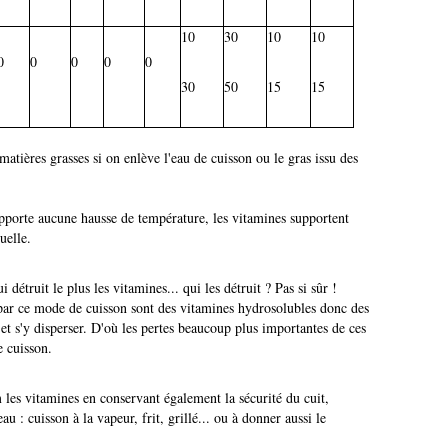
10
30
10
10
0
0
0
0
0
30
50
15
15
matières grasses si on enlève l'eau de cuisson ou le gras issu des
upporte aucune hausse de température, les vitamines supportent
uelle.
i détruit le plus les vitamines... qui les détruit ? Pas si sûr !
s par ce mode de cuisson sont des vitamines hydrosolubles donc des
et s'y disperser. D'où les pertes beaucoup plus importantes de ces
e cuisson.
les vitamines en conservant également la sécurité du cuit,
au : cuisson à la vapeur, frit, grillé... ou à donner aussi le