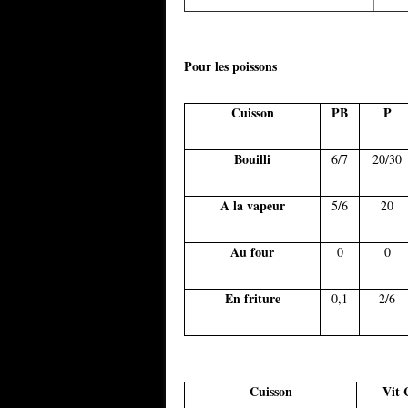
Pour les poissons
Cuisson
PB
P
Bouilli
6/7
20/30
A la vapeur
5/6
20
Au four
0
0
En friture
0,1
2/6
Cuisson
Vit 