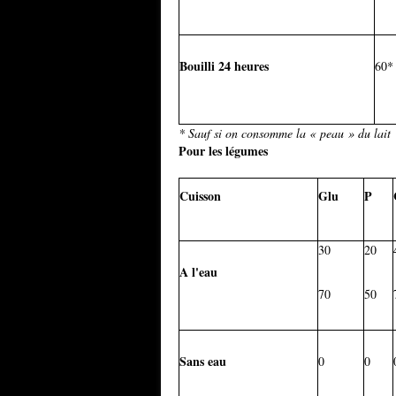
Bouilli 24 heures
60*
* Sauf si on consomme la « peau » du lait
Pour les légumes
Cuisson
Glu
P
30
20
A l'eau
70
50
Sans eau
0
0