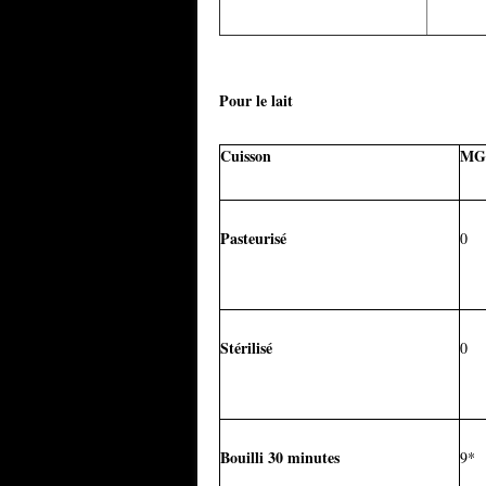
Pour le lait
Cuisson
MG
Pasteurisé
0
Stérilisé
0
Bouilli 30 minutes
9*