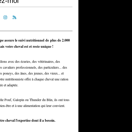
ez-moi
pe assure le suivi nutritionnel de plus de 2.000
is votre cheval est et reste unique !
llons avec des écuries, des vétérinaires, des
s cavaliers professionnels, des particuliers... des
s poneys, des ânes, des jeunes, des vieux... et
otre nutritionniste offre à chaque cheval une ration
ée et adaptée.
elle Pouf, Galopin ou Thunder du Blin, ils ont tous
bien-être et à une alimentation qui leur convient.
tre cheval l'expertise dont il a besoin.