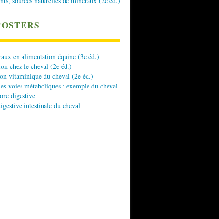
nts, sources naturelles de minéraux (2e éd.)
POSTERS
aux en alimentation équine (3e éd.)
ion chez le cheval (2e éd.)
ion vitaminique du cheval (2e éd.)
es voies métaboliques : exemple du cheval
lore digestive
digestive intestinale du cheval