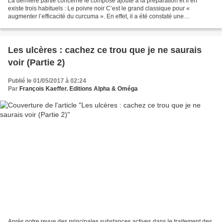
La dernière partie concerne le composé ajouté à la préparation et il en
existe trois habituels : Le poivre noir C’est le grand classique pour «
augmenter l’efficacité du curcuma ». En effet, il a été constaté une
augmentation de la disponibilité et l’absorption...
Les ulcères : cachez ce trou que je ne saurais
voir (Partie 2)
Publié le 01/05/2017 à 02:24
Par
François Kaeffer. Editions Alpha & Oméga
Après notre revue des principales substances actives dans le traitement des