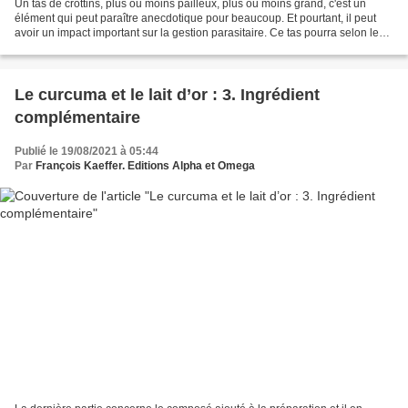
Un tas de crottins, plus ou moins pailleux, plus ou moins grand, c'est un
élément qui peut paraître anecdotique pour beaucoup. Et pourtant, il peut
avoir un impact important sur la gestion parasitaire. Ce tas pourra selon les
cas être une source importante...
Le curcuma et le lait d’or : 3. Ingrédient
complémentaire
Publié le 19/08/2021 à 05:44
Par
François Kaeffer. Editions Alpha et Omega