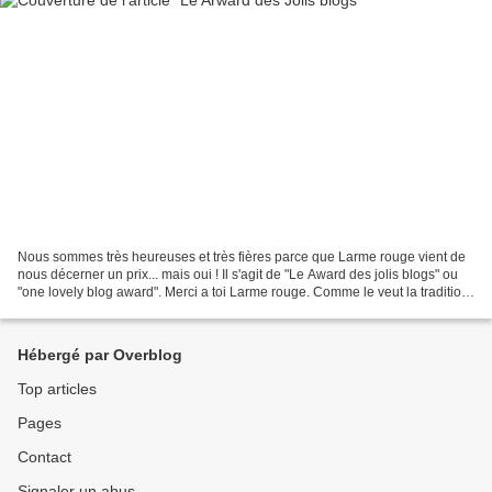
Nous sommes très heureuses et très fières parce que Larme rouge vient de
nous décerner un prix... mais oui ! Il s'agit de "Le Award des jolis blogs" ou
"one lovely blog award". Merci a toi Larme rouge. Comme le veut la tradition,
nous allons choisir 8...
Hébergé par Overblog
Top articles
Pages
Contact
Signaler un abus