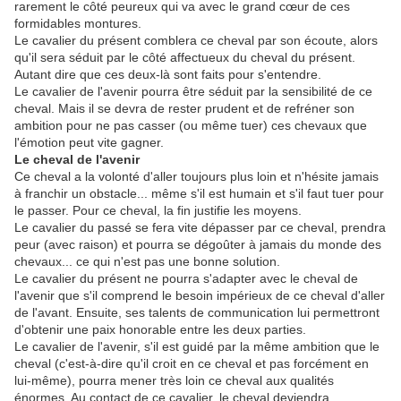
rarement le côté peureux qui va avec le grand cœur de ces
formidables montures.
Le cavalier du présent comblera ce cheval par son écoute, alors
qu'il sera séduit par le côté affectueux du cheval du présent.
Autant dire que ces deux-là sont faits pour s'entendre.
Le cavalier de l'avenir pourra être séduit par la sensibilité de ce
cheval. Mais il se devra de rester prudent et de refréner son
ambition pour ne pas casser (ou même tuer) ces chevaux que
l'émotion peut vite gagner.
Le cheval de l'avenir
Ce cheval a la volonté d'aller toujours plus loin et n'hésite jamais
à franchir un obstacle... même s'il est humain et s'il faut tuer pour
le passer. Pour ce cheval, la fin justifie les moyens.
Le cavalier du passé se fera vite dépasser par ce cheval, prendra
peur (avec raison) et pourra se dégoûter à jamais du monde des
chevaux... ce qui n'est pas une bonne solution.
Le cavalier du présent ne pourra s'adapter avec le cheval de
l'avenir que s'il comprend le besoin impérieux de ce cheval d'aller
de l'avant. Ensuite, ses talents de communication lui permettront
d'obtenir une paix honorable entre les deux parties.
Le cavalier de l'avenir, s'il est guidé par la même ambition que le
cheval (c'est-à-dire qu'il croit en ce cheval et pas forcément en
lui-même), pourra mener très loin ce cheval aux qualités
énormes. Au contact de ce cavalier, le cheval deviendra