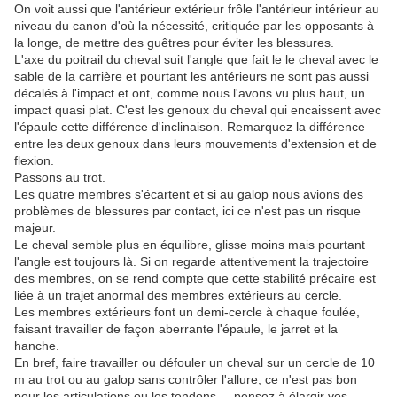
On voit aussi que l'antérieur extérieur frôle l'antérieur intérieur au
niveau du canon d'où la nécessité, critiquée par les opposants à
la longe, de mettre des guêtres pour éviter les blessures.
L'axe du poitrail du cheval suit l'angle que fait le le cheval avec le
sable de la carrière et pourtant les antérieurs ne sont pas aussi
décalés à l'impact et ont, comme nous l'avons vu plus haut, un
impact quasi plat. C'est les genoux du cheval qui encaissent avec
l'épaule cette différence d'inclinaison. Remarquez la différence
entre les deux genoux dans leurs mouvements d'extension et de
flexion.
Passons au trot.
Les quatre membres s'écartent et si au galop nous avions des
problèmes de blessures par contact, ici ce n'est pas un risque
majeur.
Le cheval semble plus en équilibre, glisse moins mais pourtant
l'angle est toujours là. Si on regarde attentivement la trajectoire
des membres, on se rend compte que cette stabilité précaire est
liée à un trajet anormal des membres extérieurs au cercle.
Les membres extérieurs font un demi-cercle à chaque foulée,
faisant travailler de façon aberrante l'épaule, le jarret et la
hanche.
En bref, faire travailler ou défouler un cheval sur un cercle de 10
m au trot ou au galop sans contrôler l'allure, ce n'est pas bon
pour les articulations ou les tendons.... pensez à élargir vos