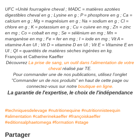
UFC =Unité fourragère cheval ; MADC = matières azotées
digestibles cheval en g ; Lysine en g ; P = phosphore en g ; Ca =
calcium en g ; Mg = magnésium en g ; Na = sodium en g ; Cl =
chlore en g ; K = potassium en g ; Cu = cuivre en mg ; Zn = zinc
en mg ; Co = cobalt en mg ; Se = sélénium en mg ; Mn =
manganèse en mg ; Fe = fer en mg ; I = iode en mg ; Vit A =
vitamine A en UI ; Vit D = vitamine D en UI ; Vit E = Vitamine E en
UI ; QI = quantités de matières sèches ingérées en kg.
François et Catherine Kaeffer
Découvrez
La prise de sang, un outil dans l'alimentation de votre
cheval
réalisé par TE.
Pour commander une de nos publications, utilisez l’onglet
"Commander un de nos produits" en haut de cette page ou
connectez-vous sur notre
boutique en ligne
.
La garantie de l'expertise, le choix de l'indépendance
#techniquesdelevage
#nutritionequine
#nutritionnisteequin
#alimentation
#catherinekaeffer
#françoiskaeffer
#editionsalphaetomega
#formation
#stage
Partager