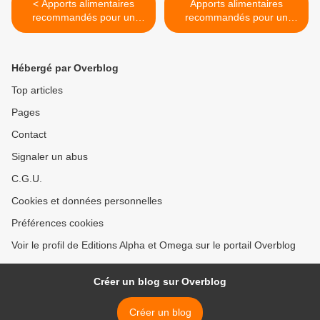
< Apports alimentaires
Apports alimentaires
recommandés pour un
recommandés pour un
cheval de trait adulte de
poulain de trait (poids
1000 kg
adulte de 900 kg) >
Hébergé par Overblog
Top articles
Pages
Contact
Signaler un abus
C.G.U.
Cookies et données personnelles
Préférences cookies
Voir le profil de Editions Alpha et Omega sur le portail Overblog
Créer un blog sur Overblog
Créer un blog