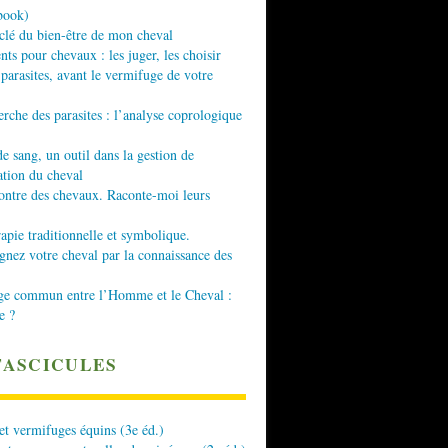
book)
 clé du bien-être de mon cheval
nts pour chevaux : les juger, les choisir
 parasites, avant le vermifuge de votre
erche des parasites : l’analyse coprologique
de sang, un outil dans la gestion de
ation du cheval
ontre des chevaux. Raconte-moi leurs
apie traditionnelle et symbolique.
ez votre cheval par la connaissance des
ge commun entre l’Homme et le Cheval :
e ?
FASCICULES
 et vermifuges équins (3e éd.)