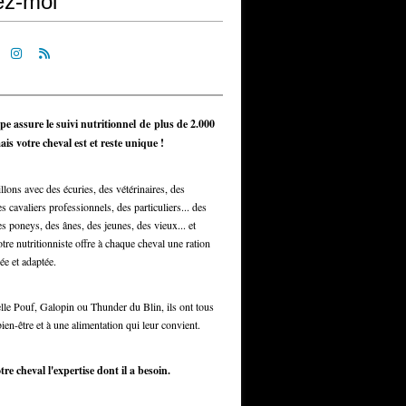
ez-moi
pe assure le suivi nutritionnel de plus de 2.000
is votre cheval est et reste unique !
llons avec des écuries, des vétérinaires, des
s cavaliers professionnels, des particuliers... des
s poneys, des ânes, des jeunes, des vieux... et
otre nutritionniste offre à chaque cheval une ration
ée et adaptée.
elle Pouf, Galopin ou Thunder du Blin, ils ont tous
bien-être et à une alimentation qui leur convient.
tre cheval l'expertise dont il a besoin.