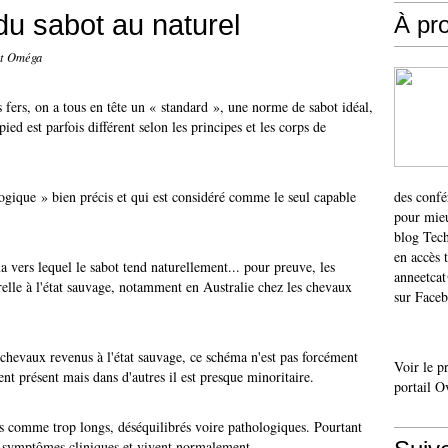
du sabot au naturel
À pr
et Oméga
 fers, on a tous en tête un « standard », une norme de sabot idéal,
ied est parfois différent selon les principes et les corps de
ique » bien précis et qui est considéré comme le seul capable
des confé
pour mieu
blog Tech
en accès 
vers lequel le sabot tend naturellement... pour preuve, les
anneetca
elle à l'état sauvage, notamment en Australie chez les chevaux
sur Faceb
chevaux revenus à l'état sauvage, ce schéma n'est pas forcément
Voir le p
ent présent mais dans d'autres il est presque minoritaire.
portail O
és comme trop longs, déséquilibrés voire pathologiques. Pourtant
e symptômes cliniques et vivent normalement.