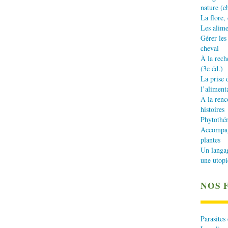
nature (e
La flore,
Les alime
Gérer les
cheval
À la rech
(3e éd.)
La prise 
l’aliment
À la renc
histoires
Phytothér
Accompagn
plantes
Un langa
une utopi
NOS 
Parasites