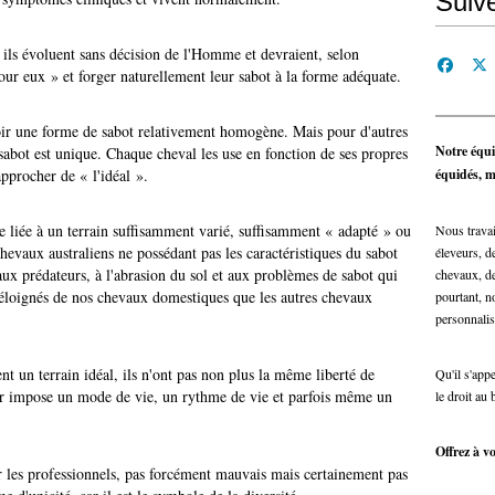
Suiv
, ils évoluent sans décision de l'Homme et devraient, selon
pour eux » et forger naturellement leur sabot à la forme adéquate.
oir une forme de sabot relativement homogène. Mais pour d'autres
Notre équi
 sabot est unique. Chaque cheval les use en fonction de ses propres
pprocher de « l'idéal ».
équidés, ma
le liée à un terrain suffisamment varié, suffisamment « adapté » ou
Nous travai
hevaux australiens ne possédant pas les caractéristiques du sabot
éleveurs, de
ux prédateurs, à l'abrasion du sol et aux problèmes de sabot qui
chevaux, de
 éloignés de nos chevaux domestiques que les autres chevaux
pourtant, n
personnalis
 un terrain idéal, ils n'ont pas non plus la même liberté de
Qu'il s'app
r impose un mode de vie, un rythme de vie et parfois même un
le droit au 
Offrez à vo
r les professionnels, pas forcément mauvais mais certainement pas