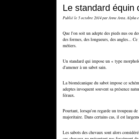
Le standard équin 
Publié le
5 octobre 2014
par Anne Anta. Alpha 
Que l'on soit un adepte des pieds nus ou des
des formes, des longueurs, des angles... Ce p
métiers.
Un standard qui impose un « type morpholog
d'amener à un sabot sain.
La biomécanique du sabot impose ce schéma 
adeptes invoquent souvent sa présence natur
féraux.
Pourtant, lorsqu'on regarde un troupeau de 
majoritaire. Dans certains cas, il est largem
Les sabots des chevaux sont alors considér
ces chevaux ne présentent pas forcément d