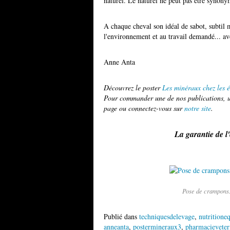
naturel. Le naturel ne peut pas être synonyme
A chaque cheval son idéal de sabot, subtil 
l'environnement et au travail demandé... av
Anne Anta
Découvrez le poster
Les minéraux chez les 
Pour commander une de nos publications, ut
page ou connectez-vous sur
notre site
.
La garantie de l
Pose de crampons.
Publié dans
techniquesdelevage
,
nutritione
anneanta
,
postermineraux3
,
pharmacieveter