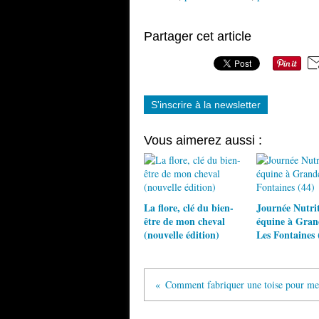
Partager cet article
S'inscrire à la newsletter
Vous aimerez aussi :
La flore, clé du bien-
Journée Nutri
être de mon cheval
équine à Gra
(nouvelle édition)
Les Fontaines 