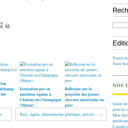
Rech
Edit
Toutes no
Notre bou
tion
NOS 
ndchamp
Formation pro en
Réflexion sur la
(44)
nutrition équine à
précocité des jeunes
Chalons-en-Champagne
chevaux américains ou
Guide des
(Marne)
purs
pour les 
Comment fabriquer une toise pour mesurer facilement la hauteur au garrot ?
Race, lignée, déterminisme génétique, précocité du poulain et problèmes pathologiques
Mon cheva
nutritionn
L'argile e