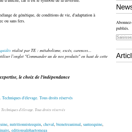
 d'unicité, car il est le symbole de la diversité.
News
mélange de génétique, de conditions de vie, d'adaptation à
ec ou sans fers.
Abonnez-v
publiés.
équidés
réalisé par TE : métabolisme, excès, carences…
Artic
iliser l’onglet "Commander un de nos produits" en haut de cette
'expertise, le choix de l'indépendance
 Techniques d'élevage. Tous droits réservés
quine
,
nutritionnisteequin
,
cheval
,
bienetreanimal
,
santeequine
,
inaire
,
editionsalphaetomega