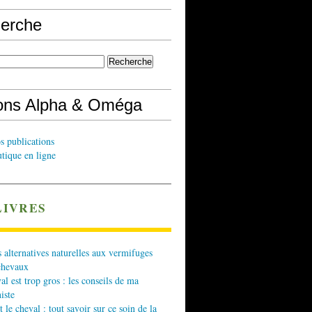
erche
ions Alpha & Oméga
s publications
tique en ligne
LIVRES
 alternatives naturelles aux vermifuges
chevaux
l est trop gros : les conseils de ma
iste
t le cheval : tout savoir sur ce soin de la