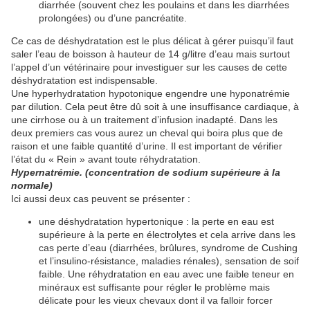
diarrhée (souvent chez les poulains et dans les diarrhées
prolongées) ou d’une pancréatite.
Ce cas de déshydratation est le plus délicat à gérer puisqu’il faut
saler l’eau de boisson à hauteur de 14 g/litre d’eau mais surtout
l’appel d’un vétérinaire pour investiguer sur les causes de cette
déshydratation est indispensable.
Une hyperhydratation hypotonique engendre une hyponatrémie
par dilution. Cela peut être dû soit à une insuffisance cardiaque, à
une cirrhose ou à un traitement d’infusion inadapté. Dans les
deux premiers cas vous aurez un cheval qui boira plus que de
raison et une faible quantité d’urine. Il est important de vérifier
l’état du « Rein » avant toute réhydratation.
Hypernatrémie. (concentration de sodium supérieure à la
normale)
Ici aussi deux cas peuvent se présenter :
une déshydratation hypertonique : la perte en eau est
supérieure à la perte en électrolytes et cela arrive dans les
cas perte d’eau (diarrhées, brûlures, syndrome de Cushing
et l’insulino-résistance, maladies rénales), sensation de soif
faible. Une réhydratation en eau avec une faible teneur en
minéraux est suffisante pour régler le problème mais
délicate pour les vieux chevaux dont il va falloir forcer