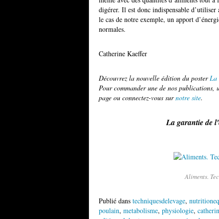
digérer. Il est donc indispensable d’utilise
le cas de notre exemple, un apport d’énergie
normales.
Catherine Kaeffer
Découvrez la nouvelle édition du poster
La 
Pour commander une de nos publications, ut
page ou connectez-vous sur
notre site
.
La garantie de l
Aliments. Tec
Publié dans
techniquesdelevage
,
nutritione
poulain
,
metabolisme
,
physiologie
,
catherin