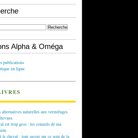
erche
ions Alpha & Oméga
s publications
tique en ligne
LIVRES
 alternatives naturelles aux vermifuges
chevaux
l est trop gros : les conseils de ma
iste
t le cheval : tout savoir sur ce soin de la