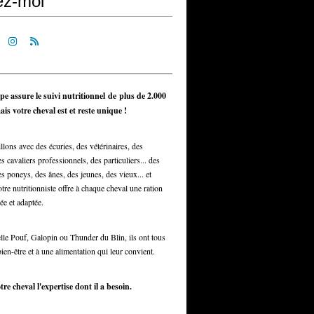
ez-moi
pe assure le suivi nutritionnel de plus de 2.000
is votre cheval est et reste unique !
llons avec des écuries, des vétérinaires, des
s cavaliers professionnels, des particuliers... des
s poneys, des ânes, des jeunes, des vieux... et
otre nutritionniste offre à chaque cheval une ration
ée et adaptée.
elle Pouf, Galopin ou Thunder du Blin, ils ont tous
bien-être et à une alimentation qui leur convient.
tre cheval l'expertise dont il a besoin.