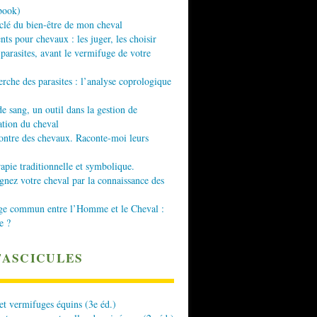
book)
 clé du bien-être de mon cheval
nts pour chevaux : les juger, les choisir
 parasites, avant le vermifuge de votre
erche des parasites : l’analyse coprologique
de sang, un outil dans la gestion de
ation du cheval
ontre des chevaux. Raconte-moi leurs
apie traditionnelle et symbolique.
ez votre cheval par la connaissance des
ge commun entre l’Homme et le Cheval :
e ?
FASCICULES
 et vermifuges équins (3e éd.)