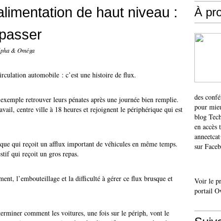
limentation de haut niveau :
À pr
 passer
Alpha & Oméga
rculation automobile : c’est une histoire de flux.
des confé
exemple retrouver leurs pénates après une journée bien remplie.
pour mieu
vail, centre ville à 18 heures et rejoignent le périphérique qui est
blog Tech
en accès 
anneetca
que qui reçoit un afflux important de véhicules en même temps.
sur Faceb
tif qui reçoit un gros repas.
ment, l’embouteillage et la difficulté à gérer ce flux brusque et
Voir le p
portail O
erminer comment les voitures, une fois sur le périph, vont le