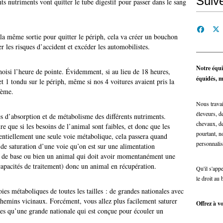
Suiv
ts nutriments vont quitter le tube digestif pour passer dans le sang
 la même sortie pour quitter le périph, cela va créer un bouchon
 les risques d’accident et excéder les automobilistes.
Notre équi
oisi l’heure de pointe. Évidemment, si au lieu de 18 heures,
équidés, ma
et 1 tondu sur le périph, même si nos 4 voitures avaient pris la
lème.
Nous travai
éleveurs, de
es d’absorption et de métabolisme des différents nutriments.
chevaux, de
re que si les besoins de l’animal sont faibles, et donc que les
pourtant, n
ssentiellement une seule voie métabolique, cela passera quand
personnalis
e saturation d’une voie qu’on est sur une alimentation
ns de base ou bien un animal qui doit avoir momentanément une
capacités de traitement) donc un animal en récupération.
Qu'il s'app
le droit au 
ies métaboliques de toutes les tailles : de grandes nationales avec
s chemins vicinaux. Forcément, vous allez plus facilement saturer
Offrez à vo
es qu’une grande nationale qui est conçue pour écouler un