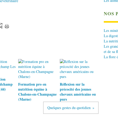
Les alime
eveterinaire
NOS 
Les minér
La digest
La nutrit
Les grand
et de sa f
La flore 
tion
ndchamp
Formation pro en
Réflexion sur la
(44)
nutrition équine à
précocité des jeunes
Chalons-en-Champagne
chevaux américains ou
(Marne)
purs
Quelques gestes du quotidien