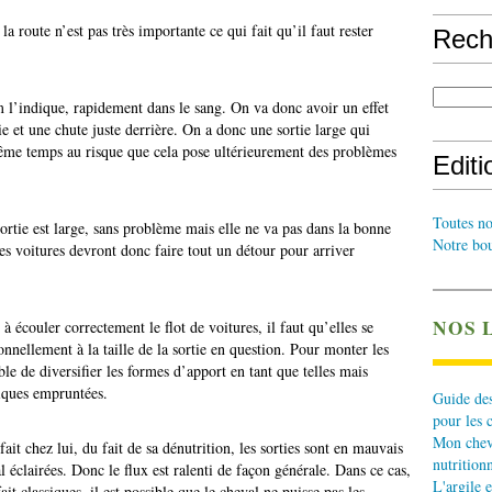
la route n’est pas très importante ce qui fait qu’il faut rester
Rech
 l’indique, rapidement dans le sang. On va donc avoir un effet
 et une chute juste derrière. On a donc une sortie large qui
même temps au risque que cela pose ultérieurement des problèmes
Edit
Toutes no
sortie est large, sans problème mais elle ne va pas dans la bonne
Notre bou
Les voitures devront donc faire tout un détour pour arriver
NOS 
à écouler correctement le flot de voitures, il faut qu’elles se
ionnellement à la taille de la sortie en question. Pour monter les
ble de diversifier les formes d’apport en tant que telles mais
iques empruntées.
Guide des
pour les 
Mon cheva
fait chez lui, du fait de sa dénutrition, les sorties sont en mauvais
nutritionn
al éclairées. Donc le flux est ralenti de façon générale. Dans ce cas,
L'argile e
t classiques, il est possible que le cheval ne puisse pas les