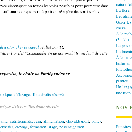
nature (e
r avec circonspection toutes les voies possibles pour permettre dans
La flore,
 suffisant pour que petit à petit on récupère des sorties plus
Les alime
Gérer les
cheval
À la rech
(3e éd.)
La prise 
digestion chez le cheval
réalisé par TE
l’aliment
iliser l’onglet "Commander un de nos produits" en haut de cette
À la renc
histoires
Phytothér
'expertise, le choix de l'indépendance
Accompagn
plantes
Un langa
une utopi
NOS 
hniques d'élevage. Tous droits réservés
quine
,
nutritionnisteequin
,
alimentation
,
chevaldesport
,
poney
,
Parasites
ekaeffer
,
elevage
,
formation
,
stage
,
posterdigestion
,