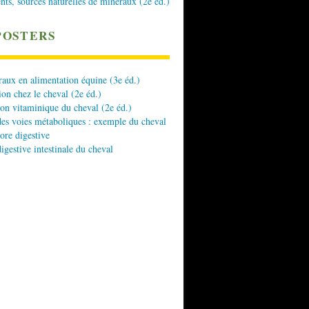
nts, sources naturelles de minéraux (2e éd.)
POSTERS
aux en alimentation équine (3e éd.)
ion chez le cheval (2e éd.)
ion vitaminique du cheval (2e éd.)
es voies métaboliques : exemple du cheval
lore digestive
digestive intestinale du cheval