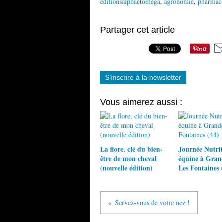
editionsalphaetomega
,
agronomie
,
pharmaci
Partager cet article
S'inscrire à la newsletter
Vous aimerez aussi :
La flore, clé du bien-
Journée Nutri
être de mon cheval
équine à Gra
(nouvelle édition)
Les Fontaines 
Servez-vous de votre nez !