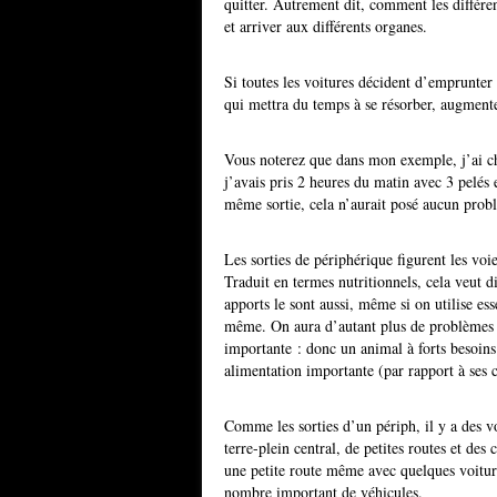
quitter. Autrement dit, comment les différen
et arriver aux différents organes.
Si toutes les voitures décident d’emprunter
qui mettra du temps à se résorber, augmenter
Vous noterez que dans mon exemple, j’ai ch
j’avais pris 2 heures du matin avec 3 pelés 
même sortie, cela n’aurait posé aucun prob
Les sorties de périphérique figurent les voi
Traduit en termes nutritionnels, cela veut di
apports le sont aussi, même si on utilise e
même. On aura d’autant plus de problèmes d
importante : donc un animal à forts besoi
alimentation importante (par rapport à ses 
Comme les sorties d’un périph, il y a des vo
terre-plein central, de petites routes et de
une petite route même avec quelques voitur
nombre important de véhicules.