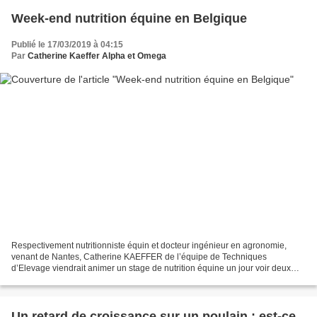
Week-end nutrition équine en Belgique
Publié le 17/03/2019 à 04:15
Par
Catherine Kaeffer Alpha et Omega
Respectivement nutritionniste équin et docteur ingénieur en agronomie,
venant de Nantes, Catherine KAEFFER de l’équipe de Techniques
d’Elevage viendrait animer un stage de nutrition équine un jour voir deux
afin de nous aider à percer les mystères de...
Un retard de croissance sur un poulain : est-ce