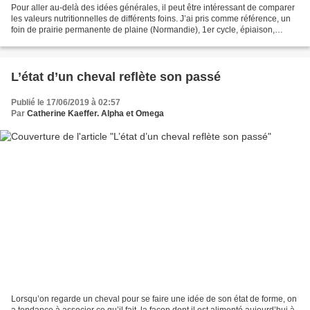
Pour aller au-delà des idées générales, il peut être intéressant de comparer
les valeurs nutritionnelles de différents foins. J’ai pris comme référence, un
foin de prairie permanente de plaine (Normandie), 1er cycle, épiaison,
récolté le 10 juin et fané...
L’état d’un cheval reflète son passé
Publié le 17/06/2019 à 02:57
Par
Catherine Kaeffer. Alpha et Omega
Lorsqu’on regarde un cheval pour se faire une idée de son état de forme, on
a tendance à associer ce qu’il fait, la façon dont il est alimenté aujourd’hui à