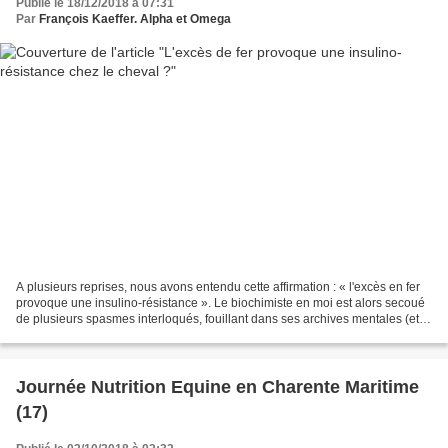
Publié le 18/12/2018 à 07:31
Par
François Kaeffer. Alpha et Omega
A plusieurs reprises, nous avons entendu cette affirmation : « l'excès en fer
provoque une insulino-résistance ». Le biochimiste en moi est alors secoué
de plusieurs spasmes interloqués, fouillant dans ses archives mentales (et
plus tard, dans sa bibliothèque...
Journée Nutrition Equine en Charente Maritime
(17)