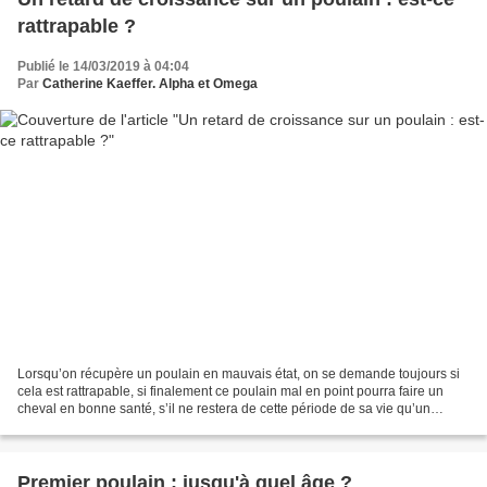
rattrapable ?
Publié le 14/03/2019 à 04:04
Par
Catherine Kaeffer. Alpha et Omega
Lorsqu’on récupère un poulain en mauvais état, on se demande toujours si
cela est rattrapable, si finalement ce poulain mal en point pourra faire un
cheval en bonne santé, s’il ne restera de cette période de sa vie qu’un
mauvais souvenir, ou s’il sera...
Premier poulain : jusqu'à quel âge ?