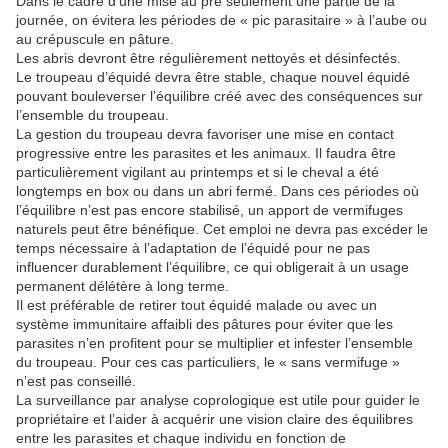
Dans le cadre d’une mise au pré seulement une partie de la
journée, on évitera les périodes de « pic parasitaire » à l’aube ou
au crépuscule en pâture.
Les abris devront être régulièrement nettoyés et désinfectés.
Le troupeau d’équidé devra être stable, chaque nouvel équidé
pouvant bouleverser l’équilibre créé avec des conséquences sur
l’ensemble du troupeau.
La gestion du troupeau devra favoriser une mise en contact
progressive entre les parasites et les animaux. Il faudra être
particulièrement vigilant au printemps et si le cheval a été
longtemps en box ou dans un abri fermé. Dans ces périodes où
l’équilibre n’est pas encore stabilisé, un apport de vermifuges
naturels peut être bénéfique. Cet emploi ne devra pas excéder le
temps nécessaire à l’adaptation de l’équidé pour ne pas
influencer durablement l’équilibre, ce qui obligerait à un usage
permanent délétère à long terme.
Il est préférable de retirer tout équidé malade ou avec un
système immunitaire affaibli des pâtures pour éviter que les
parasites n’en profitent pour se multiplier et infester l’ensemble
du troupeau. Pour ces cas particuliers, le « sans vermifuge »
n’est pas conseillé.
La surveillance par analyse coprologique est utile pour guider le
propriétaire et l’aider à acquérir une vision claire des équilibres
entre les parasites et chaque individu en fonction de