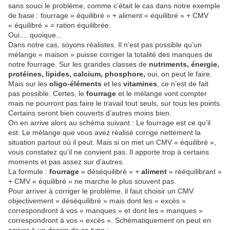
sans souci le problème, comme c’était le cas dans notre exemple
de base : fourrage « équilibré » + aliment « équilibré » + CMV
« équilibré » = ration équilibrée.
Oui.... quoique...
Dans notre cas, soyons réalistes. Il n’est pas possible qu’un
mélange « maison » puisse corriger la totalité des manques de
notre fourrage. Sur les grandes classes de
nutriments, énergie,
protéines, lipides, calcium, phosphore,
oui, on peut le faire.
Mais sur les
oligo-éléments
et les
vitamines
, ce n’est de fait
pas possible. Certes, le
fourrage
et le mélange vont compter
mais ne pourront pas faire le travail tout seuls, sur tous les points.
Certains seront bien couverts d’autres moins bien.
On en arrive alors au schéma suivant : Le fourrage est ce qu’il
est. Le mélange que vous avez réalisé corrige nettement la
situation partout où il peut. Mais si on met un CMV « équilibré »,
vous constatez qu’il ne convient pas. Il apporte trop à certains
moments et pas assez sur d’autres.
La formule :
fourrage
« déséquilibré » +
aliment
« rééquilibrant »
+ CMV « équilibré » ne marche le plus souvent pas.
Pour arriver à corriger le problème, il faut choisir un CMV
objectivement « déséquilibré » mais dont les « excès »
correspondront à vos « manques » et dont les « manques »
correspondront à vos « excès ». Schématiquement on peut en