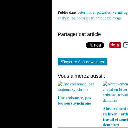
Publié dans
veterinaire
,
parasites
,
vermifug
analyse
,
pathologie
,
techniquesdelevage
Partager cet article
S'inscrire à la newsletter
Vous aimerez aussi :
Une croissance, pas
toujours synchrone
Abreuvement 
en hiver : arth
travail et souci
dentaires