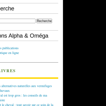
erche
ions Alpha & Oméga
s publications
tique en ligne
LIVRES
 alternatives naturelles aux vermifuges
chevaux
l est trop gros : les conseils de ma
iste
t le cheval : tout savoir sur ce soin de la