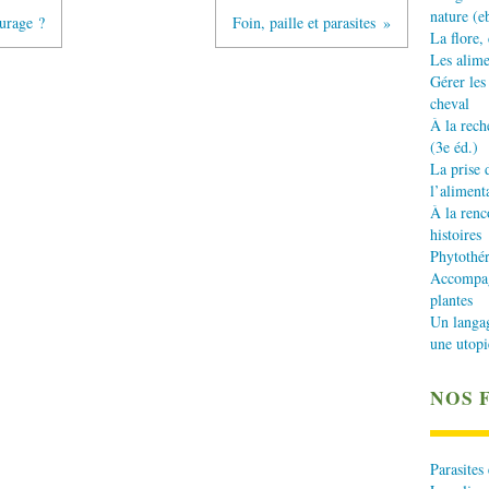
nature (e
turage ?
Foin, paille et parasites
La flore,
Les alime
Gérer les
cheval
À la rech
(3e éd.)
La prise 
l’aliment
À la renc
histoires
Phytothér
Accompagn
plantes
Un langa
une utopi
NOS 
Parasites