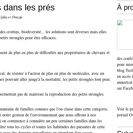
s dans les prés
À pr
Alpha et Omega
es crottins, biodiversité... les solutions sont diverses mais elles
etits strongles pour être efficaces.
osent de plus en plus de difficultés aux propriétaires de chevaux et
des confé
pour mieu
blog Tech
al, de résister à l'action de plus en plus de molécules, avec un
en accès 
s pouvant aller jusqu'à la mortalité, les petits strongles font peur.
anneetca
sur Faceb
mettent pas de maitriser la reproduction des petits strongles.
quantaine de familles connues que l'on classe dans cette catégorie,
Voir le p
r notre gestion de l'environnement que nous offrons à nos
portail O
 on commence à connaître un peu certaines familles dans les
re tous les cycles et toutes les habitudes des parasites de cette
r avec des données parcellaires en attendant d'en savoir