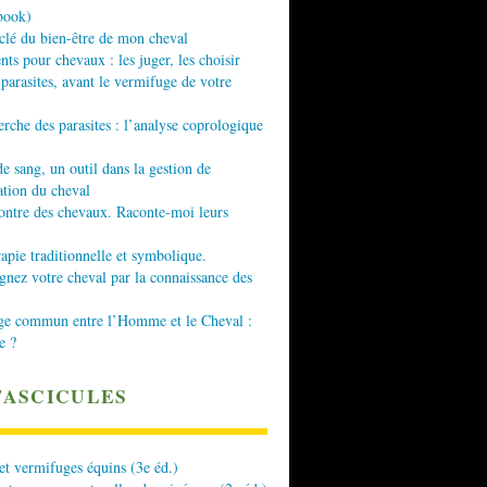
book)
 clé du bien-être de mon cheval
nts pour chevaux : les juger, les choisir
 parasites, avant le vermifuge de votre
erche des parasites : l’analyse coprologique
de sang, un outil dans la gestion de
ation du cheval
ontre des chevaux. Raconte-moi leurs
apie traditionnelle et symbolique.
ez votre cheval par la connaissance des
ge commun entre l’Homme et le Cheval :
e ?
FASCICULES
 et vermifuges équins (3e éd.)