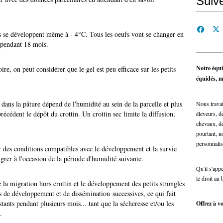
Suiv
les se développent même à - 4°C. Tous les oeufs vont se changer en
e pendant 18 mois.
Notre équi
re, on peut considérer que le gel est peu efficace sur les petits
équidés, ma
 dans la pâture dépend de l'humidité au sein de la parcelle et plus
Nous travai
écédent le dépôt du crottin. Un crottin sec limite la diffusion,
éleveurs, de
chevaux, de
pourtant, n
personnalis
 des conditions compatibles avec le développement et la survie
igrer à l'occasion de la période d'humidité suivante.
Qu'il s'app
le droit au 
 la migration hors crottin et le développement des petits strongles
des de développement et de dissémination successives, ce qui fait
stants pendant plusieurs mois... tant que la sécheresse et/ou les
Offrez à vo
.