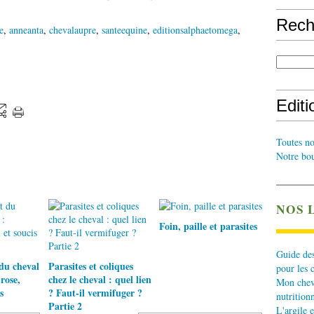
Rech
e
,
anneanta
,
chevalaupre
,
santeequine
,
editionsalphaetomega
,
Edit
Toutes no
Notre bou
NOS 
Foin, paille et parasites
Guide des
du cheval
Parasites et coliques
pour les 
rose,
chez le cheval : quel lien
Mon cheva
s
? Faut-il vermifuger ?
nutritionn
Partie 2
L'argile e