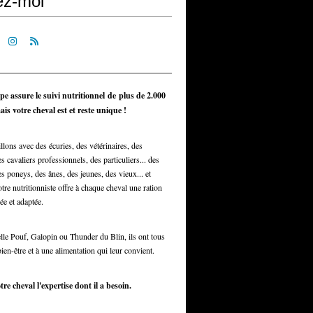
ez-moi
pe assure le suivi nutritionnel de plus de 2.000
is votre cheval est et reste unique !
llons avec des écuries, des vétérinaires, des
s cavaliers professionnels, des particuliers... des
s poneys, des ânes, des jeunes, des vieux... et
otre nutritionniste offre à chaque cheval une ration
ée et adaptée.
elle Pouf, Galopin ou Thunder du Blin, ils ont tous
bien-être et à une alimentation qui leur convient.
tre cheval l'expertise dont il a besoin.