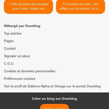
< Des graines de courges
Fructanes et oses : les
pour lutter contre les
effets sur le cheval. Un su-
parasites de son cheval
sucre ? 2. Les fructanes >
Hébergé par Overblog
Top articles
Pages
Contact
Signaler un abus
C.G.U.
Cookies et données personnelles
Préférences cookies
Voir le profil de Editions Alpha et Omega sur le portail Overblog
Créer un blog sur Overblog