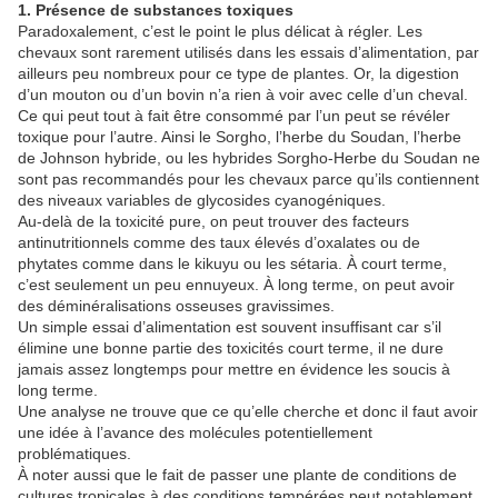
1. Présence de substances toxiques
Paradoxalement, c’est le point le plus délicat à régler. Les
chevaux sont rarement utilisés dans les essais d’alimentation, par
ailleurs peu nombreux pour ce type de plantes. Or, la digestion
d’un mouton ou d’un bovin n’a rien à voir avec celle d’un cheval.
Ce qui peut tout à fait être consommé par l’un peut se révéler
toxique pour l’autre. Ainsi le Sorgho, l’herbe du Soudan, l’herbe
de Johnson hybride, ou les hybrides Sorgho-Herbe du Soudan ne
sont pas recommandés pour les chevaux parce qu’ils contiennent
des niveaux variables de glycosides cyanogéniques.
Au-delà de la toxicité pure, on peut trouver des facteurs
antinutritionnels comme des taux élevés d’oxalates ou de
phytates comme dans le kikuyu ou les sétaria. À court terme,
c’est seulement un peu ennuyeux. À long terme, on peut avoir
des déminéralisations osseuses gravissimes.
Un simple essai d’alimentation est souvent insuffisant car s’il
élimine une bonne partie des toxicités court terme, il ne dure
jamais assez longtemps pour mettre en évidence les soucis à
long terme.
Une analyse ne trouve que ce qu’elle cherche et donc il faut avoir
une idée à l’avance des molécules potentiellement
problématiques.
À noter aussi que le fait de passer une plante de conditions de
cultures tropicales à des conditions tempérées peut notablement